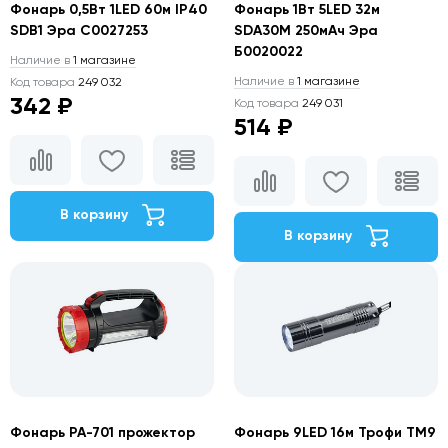
Фонарь 0,5Вт 1LED 60м IP40
Фонарь 1Вт 5LED 32м
SDB1 Эра С0027253
SDA30M 250мАч Эра
Б0020022
Наличие в
1 магазине
Наличие в
1 магазине
Код товара
249 032
342 ₽
Код товара
249 031
514 ₽
В корзину
В корзину
Фонарь РА-701 прожектор
Фонарь 9LED 16м Трофи TM9