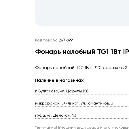
Код товара
247 699
Фонарь налобный TG1 1Вт I
Фонарь налобный TG1 1Вт IP20 оранжевый
Наличие в магазинах
п.Булгаково, ул. Цюрупы,168
микрорайон "Жилино", ул.Романтиков, 3
г.Уфа, ул. Дёмская, 43
*Внимание! Внешний вид товара и его упаковк