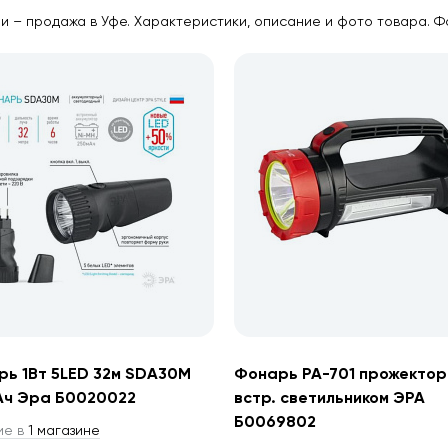
и – продажа в Уфе. Характеристики, описание и фото товара. Ф
ь 1Вт 5LED 32м SDA30M
Фонарь РА-701 прожектор
Ач Эра Б0020022
встр. светильником ЭРА
Б0069802
ие в
1 магазине