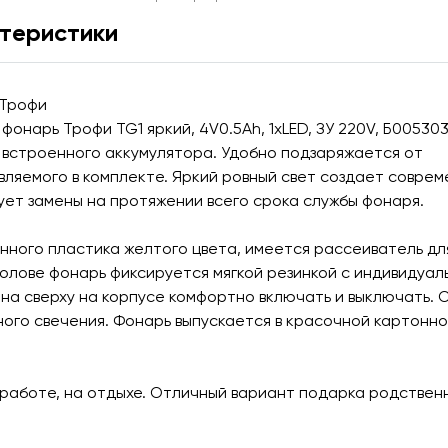
теристики
 Трофи
нарь Трофи TG1 яркий, 4V0.5Ah, 1xLED, ЗУ 220V, Б005303
 встроенного аккумулятора. Удобно подзаряжается от
ляемого в комплекте. Яркий ровный свет создает совре
ует замены на протяжении всего срока службы фонаря.
енного пластика желтого цвета, имеется рассеиватель дл
олове фонарь фиксируется мягкой резинкой с индивидуал
на сверху на корпусе комфортно включать и выключать. 
ного свечения. Фонарь выпускается в красочной картонн
 работе, на отдыхе. Отличный вариант подарка родственн