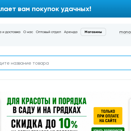
лает вам покупок удачных!
manag
 и доставка
О нас
Оптовый отдел
Аренда
Магазины