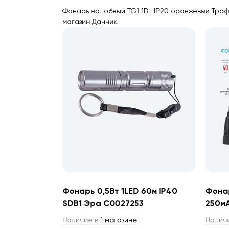
Фонарь налобный TG1 1Вт IP20 оранжевый Троф
магазин Дачник.
Фонарь 0,5Вт 1LED 60м IP40
Фонар
SDB1 Эра С0027253
250м
Наличие в
1 магазине
Налич