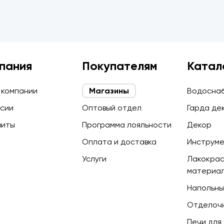
пания
Покупателям
Катал
 компании
Магазины
Водосна
сии
Оптовый отдел
Гарда де
зиты
Программа лояльности
Декор
Оплата и доставка
Инструм
Услуги
Лакокра
материа
Напольны
Отделоч
Печи для 