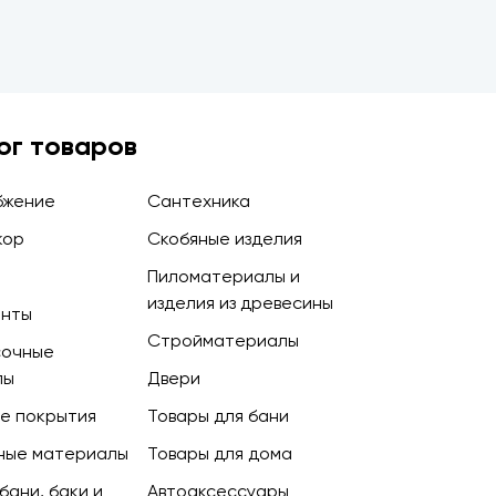
ог товаров
бжение
Сантехника
кор
Скобяные изделия
Пиломатериалы и
изделия из древесины
енты
Стройматериалы
сочные
лы
Двери
е покрытия
Товары для бани
ные материалы
Товары для дома
бани, баки и
Автоаксессуары