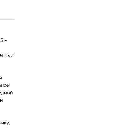
3 -
менный
я
ьной
Одной
ой
ику,