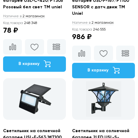
батарее USL-C-420/PT305
батарее USL-F-167/PT100
Розовый бел свет TM uniel
SENSOR с датч.движ TM
Uniel
Наличие в
2 магазинах
Наличие в
2 магазинах
Код товара
248 348
78 ₽
Код товара
246 555
986 ₽
В корзину
В корзину
Светильник на солнечной
Светильник на солнечной
батарее USL-F-563/MT100
батарее 2LED USL-S-