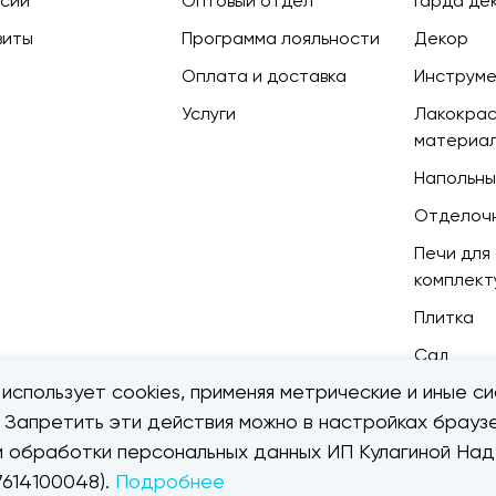
сии
Оптовый отдел
Гарда де
зиты
Программа лояльности
Декор
Оплата и доставка
Инструм
Услуги
Лакокра
материа
Напольны
Отделоч
Печи для 
комплек
Плитка
Сад
использует cookies, применяя метрические и иные си
. Запретить эти действия можно в настройках браузе
ии обработки персональных данных ИП Кулагиной Н
614100048).
Подробнее