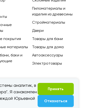
кор
Скобяные изделия
Пиломатериалы и
изделия из древесины
енты
Стройматериалы
сочные
лы
Двери
е покрытия
Товары для бани
ные материалы
Товары для дома
бани, баки и
Автоаксессуары
тующие
Электротовары
стемы аналитик, в
Принять
ра". Я ознакомлен
адеждой Юрьевной
Отказаться