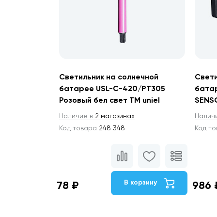
Светильник на солнечной
Свети
батарее USL-C-420/PT305
батар
Розовый бел свет TM uniel
SENSO
Наличие в
2 магазинах
Налич
Код товара
248 348
Код т
В корзину
78 ₽
986 