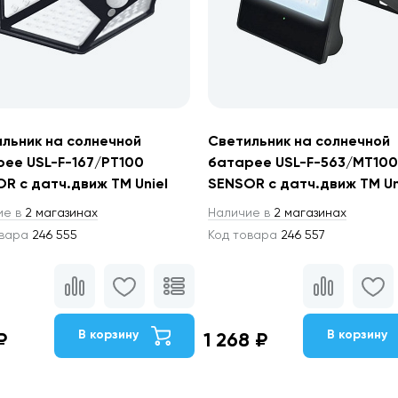
льник на солнечной
Светильник на солнечной
ее USL-F-167/PT100
батарее USL-F-563/MT100
R с датч.движ TM Uniel
SENSOR с датч.движ TM Un
ие в
2 магазинах
Наличие в
2 магазинах
овара
246 555
Код товара
246 557
В корзину
В корзину
₽
1 268 ₽