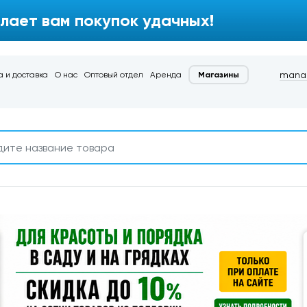
лает вам покупок удачных!
manag
 и доставка
О нас
Оптовый отдел
Аренда
Магазины