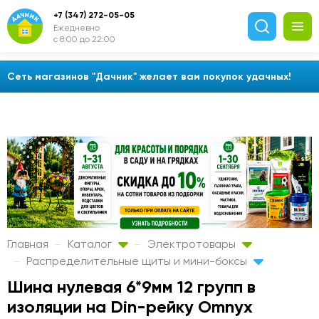
+7 (347) 272-05-05
Ежедневно
с 8:00 до 22:00
Сеть магазинов "Дачник" желает вам покупок удачных!
Главная
Каталог
Электротовары
Распределительные щиты и мини-боксы
Шина нулевая 6*9мм 12 групп в
изоляции на Din-рейку Omnyx