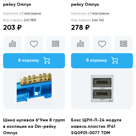
рейку Omnyx
рейку Omnyx
Наличие в
1 магазине
Наличие в
1 магазине
Код товара
247 859
Код товара
246 145
203 ₽
278 ₽
В корзину
В корзину
Шина нулевая 6*9мм 8 групп
Бокс ЩРН-П-24 модуля
в изоляции на Din-рейку
навесн.пластик IP41
Omnyx
SQ0901-0077 TDM