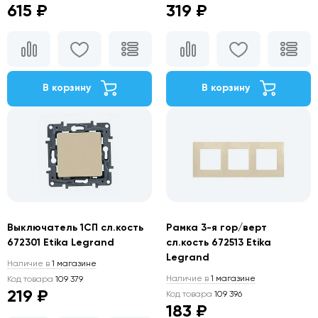
615 ₽
319 ₽
В корзину
В корзину
Выключатель 1СП сл.кость
Рамка 3-я гор/верт
672301 Etika Legrand
сл.кость 672513 Etika
Legrand
Наличие в
1 магазине
Наличие в
1 магазине
Код товара
109 379
219 ₽
Код товара
109 396
183 ₽