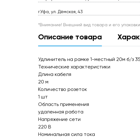
г.Уфа, ул. Дёмская, 43
*Внимание! Внешний вид товара и его упаковк
Описание товара
Харак
Удлинитель на рамке 1-местный 20м б/з 
Технические характеристики
Длина кабеля
20 м
Количество розеток
1 шт
Область применения
удаленная работа
Напряжение сети
220 В
Номинальная сила тока