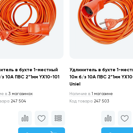
итель в бухте 1-местный
Удлинитель в бухте 1-мес
/з 10А ПВС 2*1мм YX10-101
10м б/з 10А ПВС 2*1мм YX10
Uniel
ие в
3 магазинах
Наличие в
1 магазине
овара
247 504
Код товара
247 503