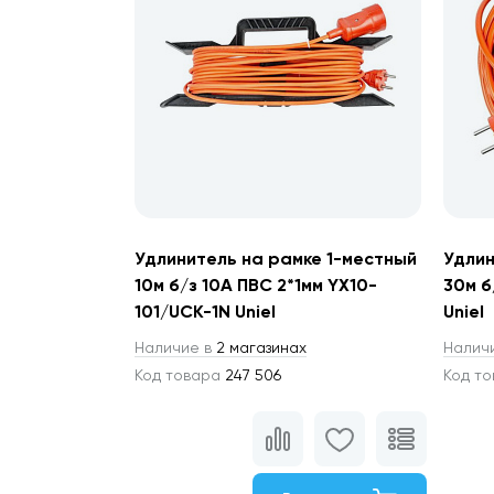
Удлинитель на рамке 1-местный
Удлин
10м б/з 10А ПВС 2*1мм YX10-
30м б
101/UCK-1N Uniel
Uniel
Наличие в
2 магазинах
Налич
Код товара
247 506
Код т