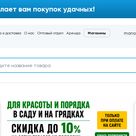
лает вам покупок удачных!
manag
 и доставка
О нас
Оптовый отдел
Аренда
Магазины