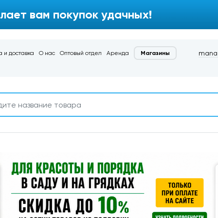
лает вам покупок удачных!
manag
 и доставка
О нас
Оптовый отдел
Аренда
Магазины