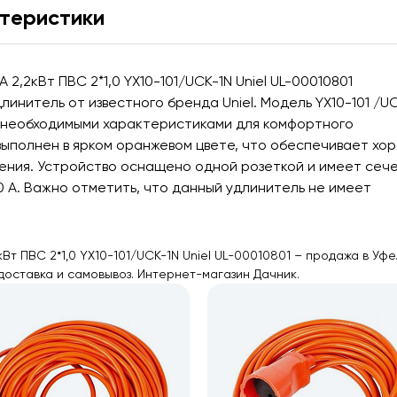
теристики
 2,2кВт ПВС 2*1,0 YX10-101/UCK-1N Uniel UL-00010801
нитель от известного бренда Uniel. Модель YX10-101 /U
 необходимыми характеристиками для комфортного
 выполнен в ярком оранжевом цвете, что обеспечивает х
щения. Устройство оснащено одной розеткой и имеет сеч
10 А. Важно отметить, что данный удлинитель не имеет
кВт ПВС 2*1,0 YX10-101/UCK-1N Uniel UL-00010801 – продажа в Уф
доставка и самовывоз. Интернет-магазин Дачник.