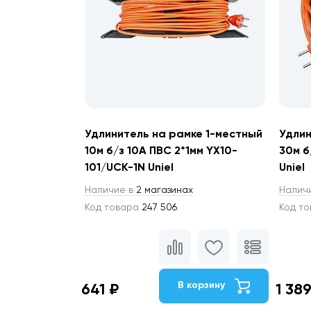
Удлинитель на рамке 1-местный
Удлин
10м б/з 10А ПВС 2*1мм YX10-
30м б
101/UCK-1N Uniel
Uniel
Наличие в
2 магазинах
Налич
Код товара
247 506
Код т
В корзину
641 ₽
1 38