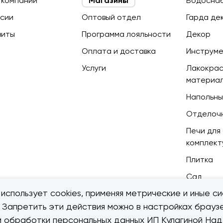
 компании
Магазины
Водосна
сии
Оптовый отдел
Гарда де
зиты
Программа лояльности
Декор
Оплата и доставка
Инструм
Услуги
Лакокра
материа
Напольны
Отделоч
Печи для 
комплек
Плитка
Сад
использует cookies, применяя метрические и иные си
. Запретить эти действия можно в настройках браузе
ии обработки персональных данных ИП Кулагиной Н