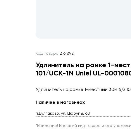
Код товара
216 892
Удлинитель на рамке 1-местн
101/UCK-1N Uniel UL-000108
Удлинитель на рамке 1-местный 30м б/з 10А
Наличие в магазинах
п.Булгаково, ул. Цюрупы,168
*Внимание! Внешний вид товара и его упаковк