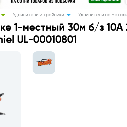
Удлинители и тройники
Удлинители на метал
е 1-местный 30м б/з 10А 2
iel UL-00010801