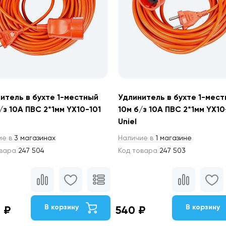
итель в бухте 1-местный
Удлинитель в бухте 1-мес
/з 10А ПВС 2*1мм YX10-101
10м б/з 10А ПВС 2*1мм YX10
Uniel
ие в
3 магазинах
Наличие в
1 магазине
овара
247 504
Код товара
247 503
В корзину
В корзину
9 ₽
540 ₽