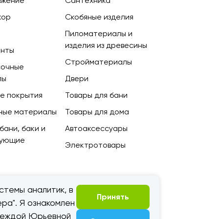
бжение
Сантехника
кор
Скобяные изделия
Пиломатериалы и
изделия из древесины
енты
Стройматериалы
сочные
лы
Двери
е покрытия
Товары для бани
ные материалы
Товары для дома
бани, баки и
Автоаксессуары
тующие
Электротовары
стемы аналитик, в
Принять
ра". Я ознакомлен
адеждой Юрьевной