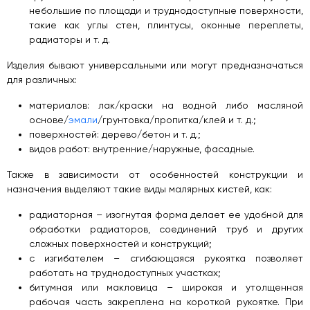
небольшие по площади и труднодоступные поверхности,
такие как углы стен, плинтусы, оконные переплеты,
радиаторы и т. д.
Изделия бывают универсальными или могут предназначаться
для различных:
материалов: лак/краски на водной либо масляной
основе/
эмали
/грунтовка/пропитка/клей и т. д.;
поверхностей: дерево/бетон и т. д.;
видов работ: внутренние/наружные, фасадные.
Также в зависимости от особенностей конструкции и
назначения выделяют такие виды малярных кистей, как:
радиаторная – изогнутая форма делает ее удобной для
обработки радиаторов, соединений труб и других
сложных поверхностей и конструкций;
с изгибателем – сгибающаяся рукоятка позволяет
работать на труднодоступных участках;
битумная или макловица – широкая и утолщенная
рабочая часть закреплена на короткой рукоятке. При