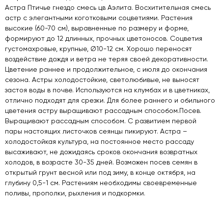
Астра Птичье гнездо смесь цв Аэлита. Восхитительная смесь
астр с элегантными коготковыми соцветиями. Растения
высокие (60-70 см), выравненные по размеру и форме,
формируют до 12 длинных, прочных цветоносов. Соцветия
густомахровые, крупные, Ø10-12 см. Хорошо переносят
воздействие дождя и ветра не теряя своей декоративности.
Цветение раннее и продолжительное, с июля до окончания
сезона. Астры холодостойкие, светолюбивые, не выносят
застоя воды в почве. Используются на клумбах и в цветниках,
отлично подходят для срезки. Для более раннего и обильного
цветения астру выращивают рассадным способом.Посев.
Выращивают рассадным способом. С развитием первой
пары настоящих листочков сеянцы пикируют. Астра –
холодостойкая культура, на постоянное место рассаду
высаживают, не дожидаясь сроков окончания возвратных
холодов, в возрасте 30-35 дней. Возможен посев семян в
открытый грунт весной или под зиму, в конце октября, на
глубину 0,5-1 см. Растениям необходимы своевременные
поливы, прополки, рыхления и подкормки.