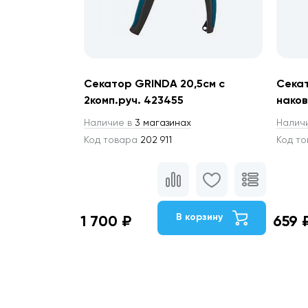
Секатор GRINDA 20,5см с
Секат
2комп.руч. 423455
нако
Наличие в
3 магазинах
Налич
Код товара
202 911
Код т
В корзину
1 700 ₽
659 