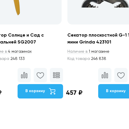
ор Солнце и Сад с
Секатор плоскостной G-1 
вальней SG2007
мини Grinda 423101
ие в
4 магазинах
Наличие в
1 магазине
овара
248 133
Код товара
246 838
В корзину
В корзину
₽
457 ₽