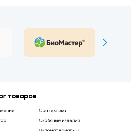
ог товаров
бжение
Сантехника
кор
Скобяные изделия
Пиломатериалы и