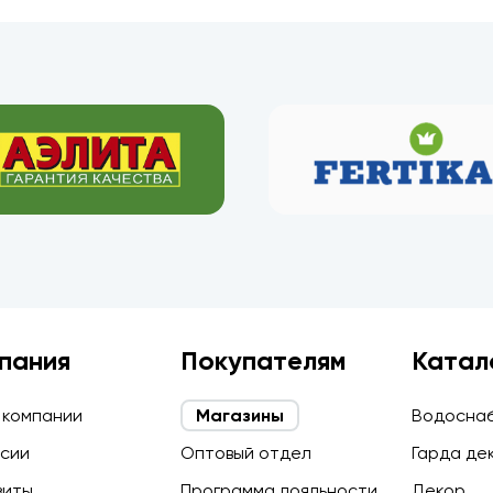
пания
Покупателям
Катал
 компании
Магазины
Водосна
сии
Оптовый отдел
Гарда де
зиты
Программа лояльности
Декор