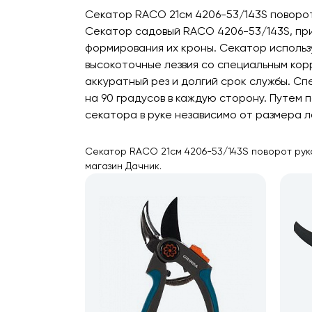
Секатор RACO 21см 4206-53/143S поворо
Секатор садовый RACO 4206-53/143S, при
формирования их кроны. Секатор использу
высокоточные лезвия со специальным ко
аккуратный рез и долгий срок службы. С
на 90 градусов в каждую сторону. Путем
секатора в руке независимо от размера л
Секатор RACO 21см 4206-53/143S поворот руко
магазин Дачник.