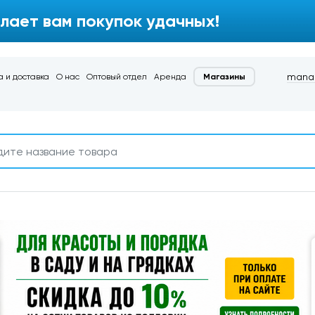
лает вам покупок удачных!
manag
 и доставка
О нас
Оптовый отдел
Аренда
Магазины