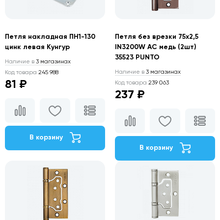
Петля накладная ПН1-130
Петля без врезки 75х2,5
цинк левая Кунгур
IN3200W АС медь (2шт)
35523 PUNTO
Наличие в
3 магазинах
Наличие в
3 магазинах
Код товара
245 988
81 ₽
Код товара
239 063
237 ₽
В корзину
В корзину