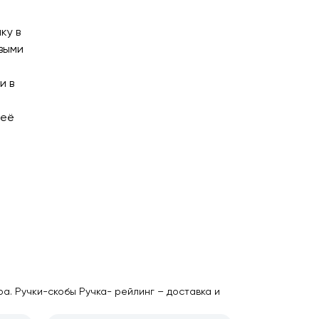
ку в
выми
и в
 её
а. Ручки-скобы Ручка- рейлинг – доставка и