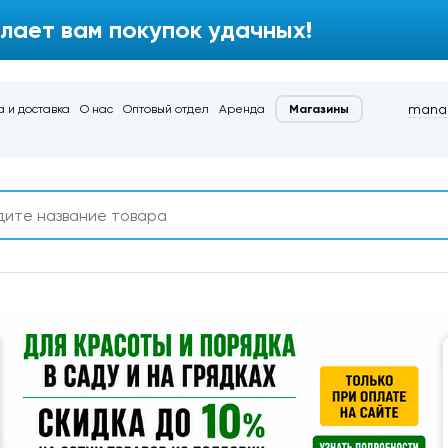
лает вам покупок удачных!
manag
 и доставка
О нас
Оптовый отдел
Аренда
Магазины