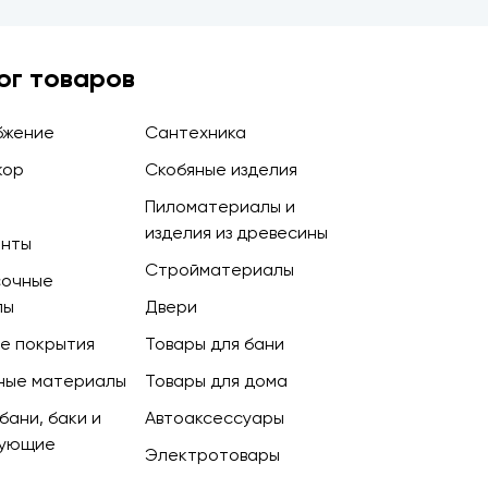
ог товаров
бжение
Сантехника
кор
Скобяные изделия
Пиломатериалы и
изделия из древесины
енты
Стройматериалы
сочные
лы
Двери
е покрытия
Товары для бани
ные материалы
Товары для дома
бани, баки и
Автоаксессуары
тующие
Электротовары