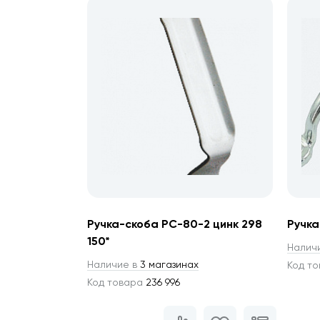
Ручка-скоба РС-80-2 цинк 298
Ручка
150*
Налич
Наличие в
3 магазинах
Код т
Код товара
236 996