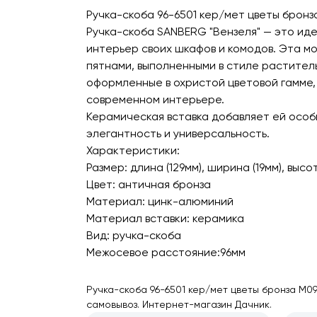
Ручка-скоба 96-6501 кер/мет цветы бронз
Ручка-скоба SANBERG "Вензеля" — это ид
интерьер своих шкафов и комодов. Эта м
пятнами, выполненными в стиле раститель
оформленные в охристой цветовой гамме, 
современном интерьере.
Керамическая вставка добавляет ей особ
элегантность и универсальность.
Характеристики:
Размер: длина (129мм), ширина (19мм), высо
Цвет: античная бронза
Материал: цинк-алюминий
Материал вставки: керамика
Вид: ручка-скоба
Межосевое расстояние:96мм
Ручка-скоба 96-6501 кер/мет цветы бронза М09
самовывоз. Интернет-магазин Дачник.