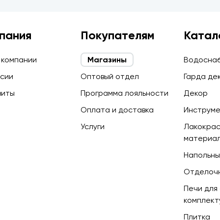
пания
Покупателям
Катал
 компании
Магазины
Водосна
сии
Оптовый отдел
Гарда де
зиты
Программа лояльности
Декор
Оплата и доставка
Инструм
Услуги
Лакокра
материа
Напольны
Отделоч
Печи для 
комплек
Плитка