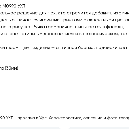
а М0990 УХТ
еальное решение для тех, кто стремится добавить изюмин
одель отличается игривыми принтами с акцентными цвето
ного рисунка. Ручка гармонично вписывается в фасады,
и станет стильным дополнением как в классическом, так 
ый шарм. Цвет изделия — античная бронза, подчеркивает
та (33мм)
90 УХТ – продажа в Уфе. Характеристики, описание и фото товар