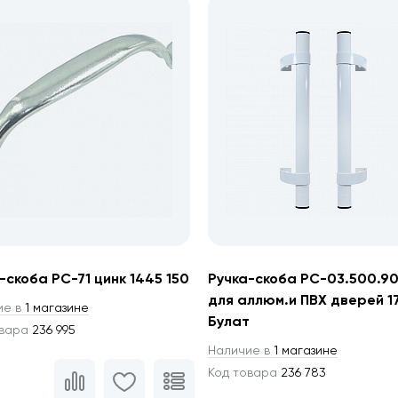
-скоба РС-71 цинк 1445 150
Ручка-скоба РС-03.500.90
для аллюм.и ПВХ дверей 1
ие в
1 магазине
Булат
овара
236 995
Наличие в
1 магазине
Код товара
236 783