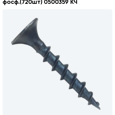
фосф.(720шт) 0500359 КЧ