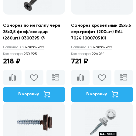
Саморез по металлу черн
Саморез кровельный 25х5,5
35х3,5 фосф/оксидир.
сер.графит (200шт) RAL
(260шт) 0300395 КЧ
7024 1000705 КЧ
Наличие в
2 магазинах
Наличие в
2 магазинах
Код товара
230 925
Код товара
226 964
218 ₽
721 ₽
В корзину
В корзину