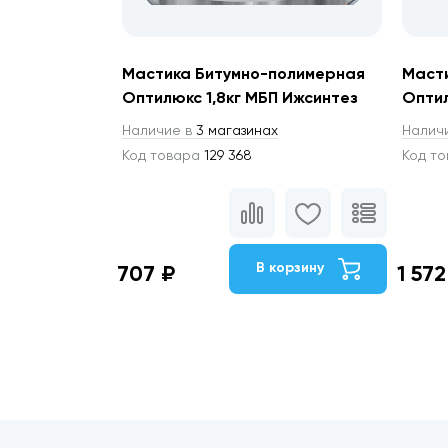
Мастика Битумно-полимерная
Маст
Оптилюкс 1,8кг МБП Ижсинтез
Оптил
Наличие в
3 магазинах
Налич
Код товара
129 368
Код т
В корзину
707 ₽
1 572