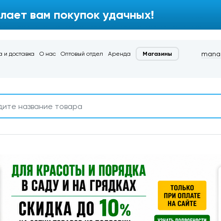
лает вам покупок удачных!
manag
 и доставка
О нас
Оптовый отдел
Аренда
Магазины