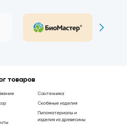
ог товаров
бжение
Сантехника
кор
Скобяные изделия
Пиломатериалы и
изделия из древесины
енты