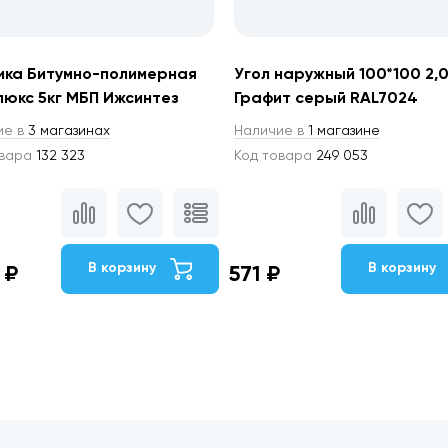
ика Битумно-полимерная
Угол наружный 100*100 2,
юкс 5кг МБП Ижсинтез
Графит серый RAL7024
ие в
3 магазинах
Наличие в
1 магазине
овара
132 323
Код товара
249 053
В корзину
В корзину
 ₽
571 ₽