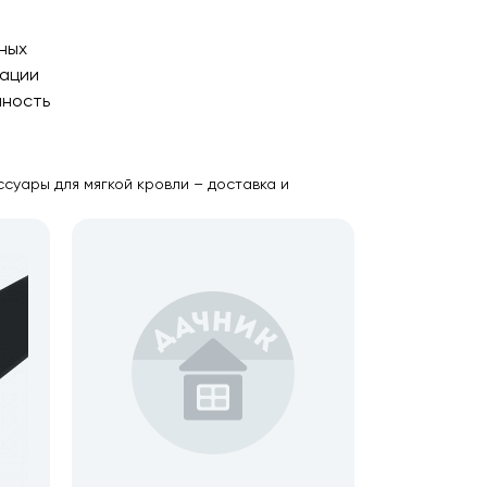
ных
сации
чность
суары для мягкой кровли – доставка и