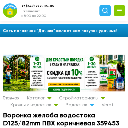
+7 (347) 272-05-05
Ежедневно
с 8:00 до 22:00
Сеть магазинов "Дачник" желает вам покупок удачных!
Главная
Каталог
Стройматериалы
Кровля и водосток
Водосток
Verat
Воронка желоба водостока
D125/82mm ПВХ коричневая 359453