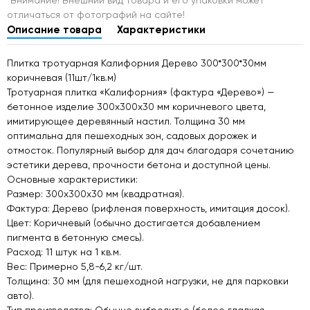
отличаться от фотографий на сайте!
Описание товара
Характеристики
Плитка тротуарная Калифорния Дерево 300*300*30мм
коричневая (11шт/1кв.м)
Тротуарная плитка «Калифорния» (фактура «Дерево») —
бетонное изделие 300х300х30 мм коричневого цвета,
имитирующее деревянный настил. Толщина 30 мм
оптимальна для пешеходных зон, садовых дорожек и
отмосток. Популярный выбор для дач благодаря сочетанию
эстетики дерева, прочности бетона и доступной цены.
Основные характеристики:
Размер: 300х300х30 мм (квадратная).
Фактура: Дерево (рифленая поверхность, имитация досок).
Цвет: Коричневый (обычно достигается добавлением
пигмента в бетонную смесь).
Расход: 11 штук на 1 кв.м.
Вес: Примерно 5,8-6,2 кг/шт.
Толщина: 30 мм (для пешеходной нагрузки, не для парковки
авто).
Тип производства: Обычно вибролитье (более гладкая,