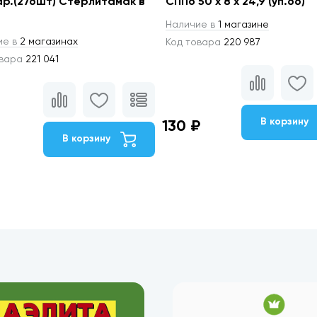
р.(276шт) Стерлитамак в
СППо 50 x 8 x 24,9 (уп.66)
Наличие в
1 магазине
ие в
2 магазинах
Код товара
220 987
овара
221 041
В корзину
130 ₽
В корзину