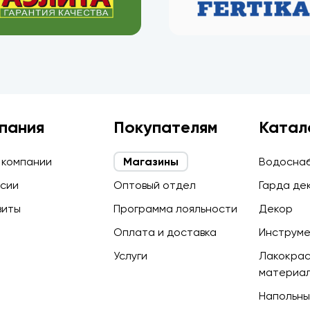
пания
Покупателям
Катал
 компании
Магазины
Водосна
сии
Оптовый отдел
Гарда де
зиты
Программа лояльности
Декор
Оплата и доставка
Инструм
Услуги
Лакокра
материа
Напольны