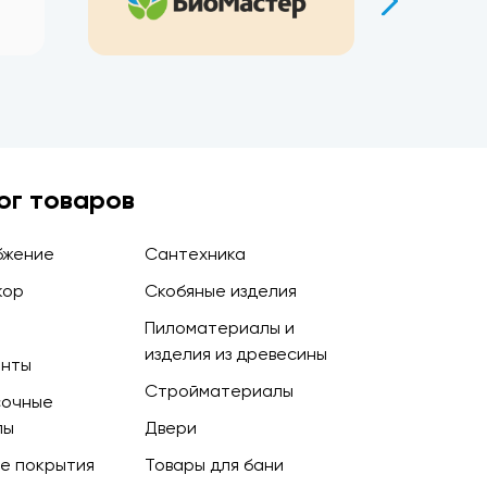
ог товаров
бжение
Сантехника
кор
Скобяные изделия
Пиломатериалы и
изделия из древесины
енты
Стройматериалы
сочные
лы
Двери
е покрытия
Товары для бани