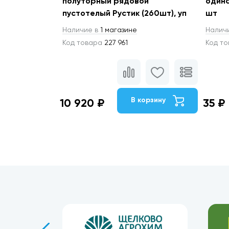
полуторный рядовой
одина
пустотелый Рустик (260шт), уп
шт
Наличие в
1 магазине
Налич
Код товара
227 961
Код т
В корзину
10 920 ₽
35 ₽