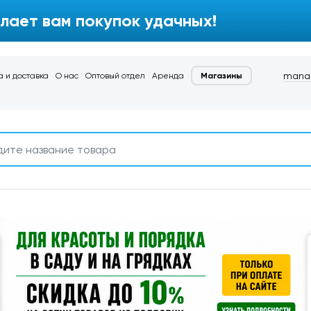
лает вам покупок удачных!
manag
 и доставка
О нас
Оптовый отдел
Аренда
Магазины