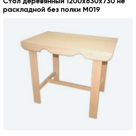
Стол деревянный 1200х630х730 не
раскладной без полки М019