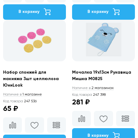
В корзину
В корзину
Набор спонжей для
Мочалка 19х13см Рукавица
макияжа 3шт целлюлоза
Мишка М0825
ЮниLook
Наличие в
2 магазинах
Наличие в
1 магазине
Код товара
247 398
281 ₽
Код товара
247 536
65 ₽
В корзину