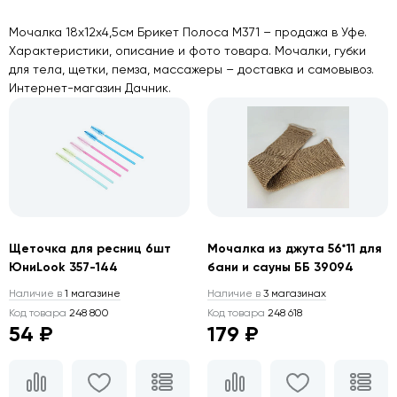
Мочалка 18х12х4,5см Брикет Полоса М371 – продажа в Уфе.
Характеристики, описание и фото товара. Мочалки, губки
для тела, щетки, пемза, массажеры – доставка и самовывоз.
Интернет-магазин Дачник.
Щеточка для ресниц 6шт
Мочалка из джута 56*11 для
ЮниLook 357-144
бани и сауны ББ 39094
Наличие в
1 магазине
Наличие в
3 магазинах
Код товара
248 800
Код товара
248 618
54 ₽
179 ₽