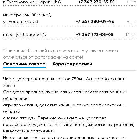
п.Булгаково, ул. Цюрупы,168
+7 347 270-35-55
6 шт
микрорайон "Жилино",
ул.Романтиков, 3
+7 347 280-09-96
9 шт
г.Уфа, ул. Дёмская, 43
+7 347 272-05-05
17 шт
*Внимание! Внешний вид товара и его упаковки может
отличаться от фотографий на сайте!
Описание товара
Характеристики
Чистящее средство для ванной 750мл Санфор Акрилайт
23655
Средство предназначено для чистки, обеззараживания и
обновления
акриловых ванн, душевых кабин, а также профилактики и
очистки
систем джакузи. Бережно очищает, не царапает
поверхности, уда- ляет мыльный налет, жировые загрязнения,
известковые отложения.
Не оставляет разводов на хромированных поверхностях,