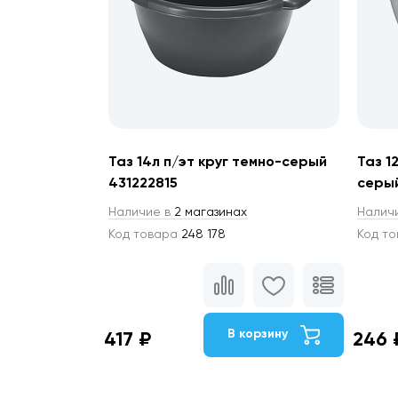
Таз 14л п/эт круг темно-серый
Таз 1
431222815
серый
Наличие в
2 магазинах
Налич
Код товара
248 178
Код т
В корзину
417 ₽
246 