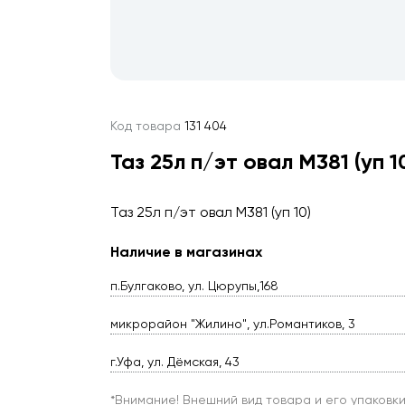
Код товара
131 404
Таз 25л п/эт овал М381 (уп 1
Таз 25л п/эт овал М381 (уп 10)
Наличие в магазинах
п.Булгаково, ул. Цюрупы,168
микрорайон "Жилино", ул.Романтиков, 3
г.Уфа, ул. Дёмская, 43
*Внимание! Внешний вид товара и его упаковк