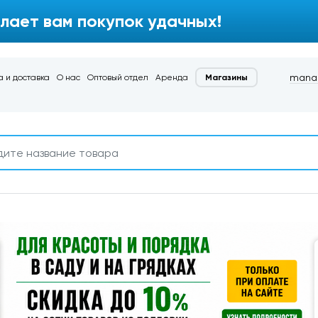
лает вам покупок удачных!
manag
 и доставка
О нас
Оптовый отдел
Аренда
Магазины