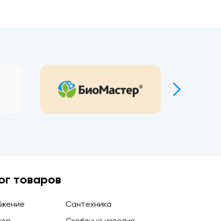
ог товаров
бжение
Сантехника
кор
Скобяные изделия