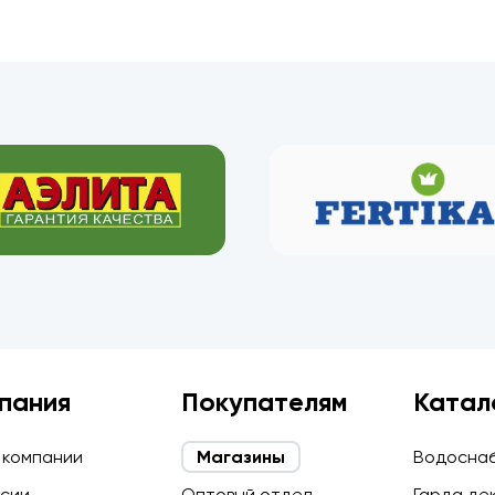
пания
Покупателям
Катал
 компании
Магазины
Водосна
сии
Оптовый отдел
Гарда де