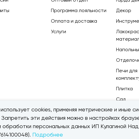
зиты
Программа лояльности
Декор
Оплата и доставка
Инструм
Услуги
Лакокра
материа
Напольны
Отделоч
Печи для 
комплек
Плитка
Сад
использует cookies, применяя метрические и иные си
. Запретить эти действия можно в настройках браузе
ии обработки персональных данных ИП Кулагиной Н
614100048).
Подробнее