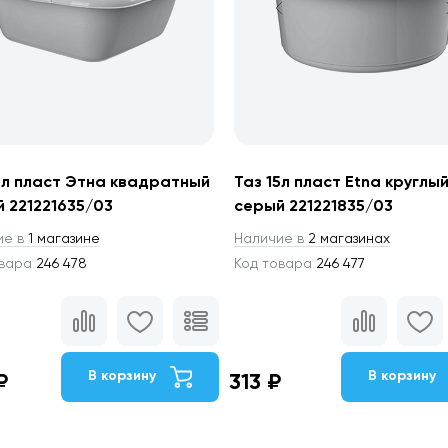
2л пласт Этна квадратный
Таз 15л пласт Etna круглы
 221221635/03
серый 221221835/03
ие в
1 магазине
Наличие в
2 магазинах
овара
246 478
Код товара
246 477
В корзину
В корзину
₽
313 ₽