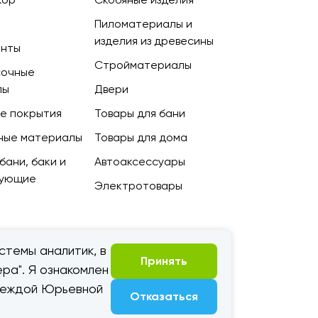
Пиломатериалы и
изделия из древесины
енты
Стройматериалы
сочные
лы
Двери
е покрытия
Товары для бани
ные материалы
Товары для дома
бани, баки и
Автоаксессуары
тующие
Электротовары
стемы аналитик, в
Принять
ра". Я ознакомлен
адеждой Юрьевной
Отказаться