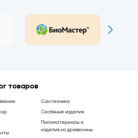
ог товаров
бжение
Сантехника
кор
Скобяные изделия
Пиломатериалы и
изделия из древесины
енты