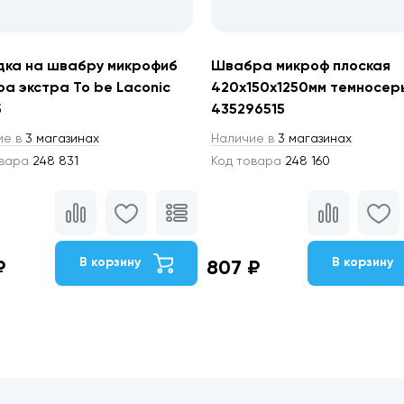
дка на швабру микрофиб
Швабра микроф плоская
а экстра To be Laconic
420х150х1250мм темносер
5
435296515
ие в
3 магазинах
Наличие в
3 магазинах
овара
248 831
Код товара
248 160
В корзину
В корзину
₽
807 ₽