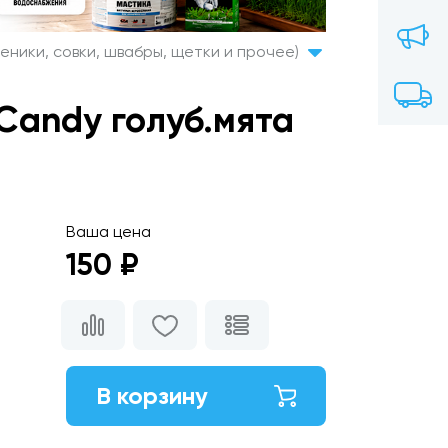
веники, совки, швабры, щетки и прочее)
Candy голуб.мята
Ваша цена
150 ₽
В корзину