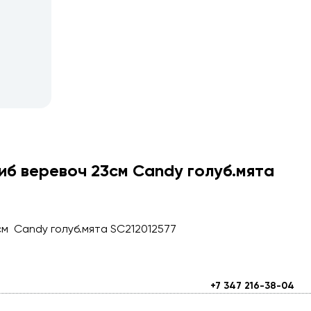
б веревоч 23см Candy голуб.мята
м Candy голуб.мята SC212012577
+7 347 216-38-04