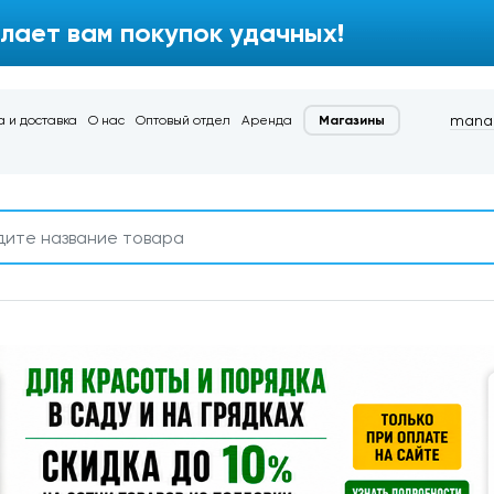
лает вам покупок удачных!
manag
 и доставка
О нас
Оптовый отдел
Аренда
Магазины