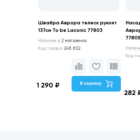
Швабра Аврора телеск рукоят
Наса
137см To be Laconic 77803
Аврор
7780
Наличие в
2 магазинах
Налич
Код товара
248 832
Код т
В корзину
1 290 ₽
282 