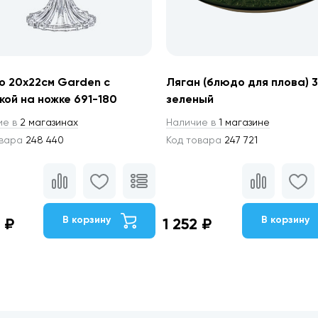
 20х22см Garden с
Ляган (блюдо для плова) 
ой на ножке 691-180
зеленый
ие в
2 магазинах
Наличие в
1 магазине
овара
248 440
Код товара
247 721
В корзину
В корзину
 ₽
1 252 ₽