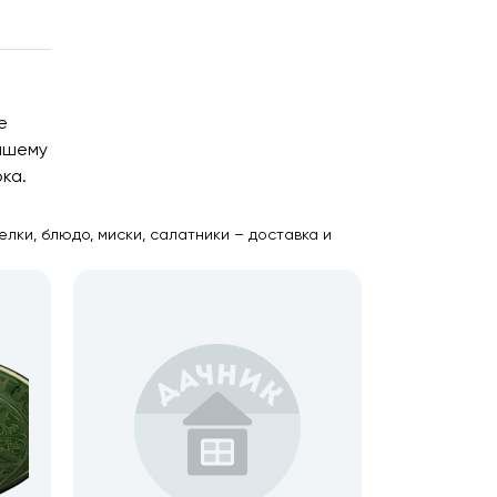
е
вашему
ка.
лки, блюдо, миски, салатники – доставка и