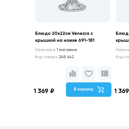
Блюдо 20х22см Venezia с
Блюдо
крышкой на ножке 691-181
крышк
Наличие в
1 магазине
Налич
Код товара
248 442
Код т
В корзину
1 369 ₽
1 369