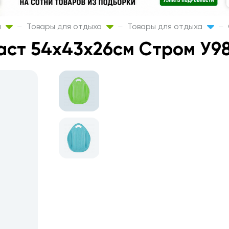
а
Товары для отдыха
Товары для отдыха
аст 54х43х26см Стром У9