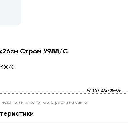
3х26см Стром У988/С
У988/С
+7 347 272-05-05
и может отличаться от фотографий на сайте!
теристики