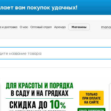
лает вам покупок удачных!
manag
 и доставка
О нас
Оптовый отдел
Аренда
Магазины