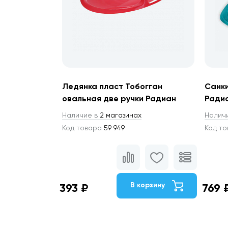
Ледянка пласт Тобогган
Санки
овальная две ручки Радиан
Ради
Наличие в
2 магазинах
Налич
Код товара
59 949
Код т
В корзину
393 ₽
769 