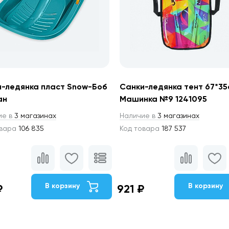
-ледянка пласт Snow-Боб
Санки-ледянка тент 67*35
ан
Машинка №9 1241095
ие в
3 магазинах
Наличие в
3 магазинах
овара
106 835
Код товара
187 537
В корзину
В корзину
₽
921 ₽