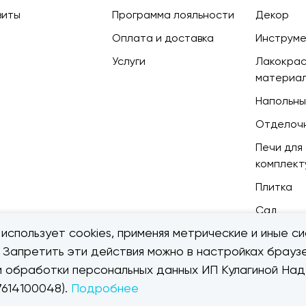
зиты
Программа лояльности
Декор
Оплата и доставка
Инструм
Услуги
Лакокра
материа
Напольны
Отделоч
Печи для 
комплек
Плитка
Сад
использует cookies, применяя метрические и иные си
. Запретить эти действия можно в настройках браузе
ии обработки персональных данных ИП Кулагиной Н
614100048).
Подробнее