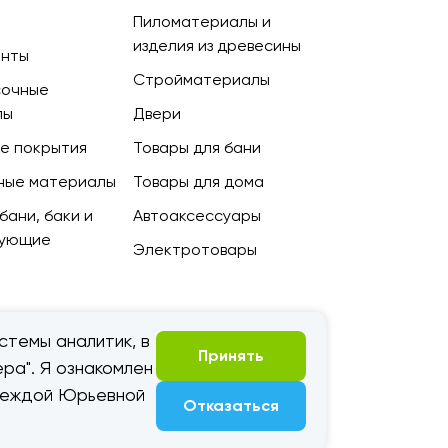
Пиломатериалы и
изделия из древесины
енты
Стройматериалы
сочные
лы
Двери
е покрытия
Товары для бани
ные материалы
Товары для дома
бани, баки и
Автоаксессуары
тующие
Электротовары
стемы аналитик, в
Принять
ра". Я ознакомлен
адеждой Юрьевной
Отказаться