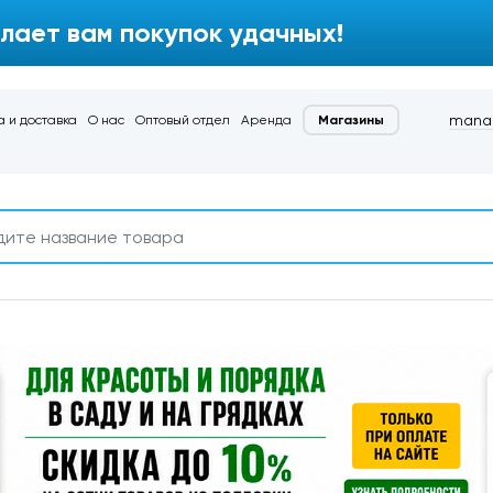
лает вам покупок удачных!
manag
 и доставка
О нас
Оптовый отдел
Аренда
Магазины