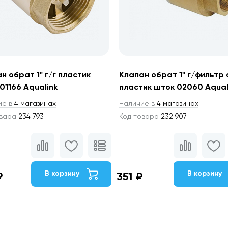
н обрат 1" г/г пластик
Клапан обрат 1" г/фильтр 
01166 Aqualink
пластик шток 02060 Aqual
ие в
4 магазинах
Наличие в
4 магазинах
овара
234 793
Код товара
232 907
В корзину
В корзину
₽
351 ₽