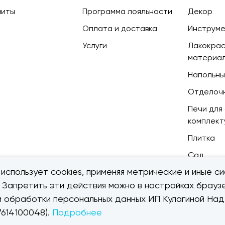
зиты
Программа лояльности
Декор
Оплата и доставка
Инструм
Услуги
Лакокра
материа
Напольны
Отделоч
Печи для 
комплек
Плитка
Сад
использует cookies, применяя метрические и иные си
. Запретить эти действия можно в настройках браузе
ии обработки персональных данных ИП Кулагиной Н
614100048).
Подробнее