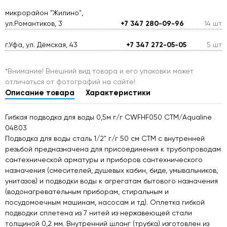
микрорайон "Жилино",
ул.Романтиков, 3
+7 347 280-09-96
14 шт
г.Уфа, ул. Дёмская, 43
+7 347 272-05-05
5 шт
*Внимание! Внешний вид товара и его упаковки может
отличаться от фотографий на сайте!
Описание товара
Характеристики
Гибкая подводка для воды 0,5м г/г CWFHF050 CTM/Aqualine
04803
Подводка для воды сталь 1/2" г/г 50 cм CTM с внутренней
резьбой предназначена для присоединения к трубопроводам
сантехнической арматуры и приборов сантехнического
назначения (смесителей, душевых кабин, биде, умывальников,
унитазов) и подводки воды к агрегатам бытового назначения
(водонагревательным приборам, стиральным и
посудомоечным машинам, насосам и тд). Оплетка гибкой
подводки сплетена из 7 нитей из нержавеющей стали
толщиной 0,2 мм. Внутренний шланг (трубка) изготовлен из