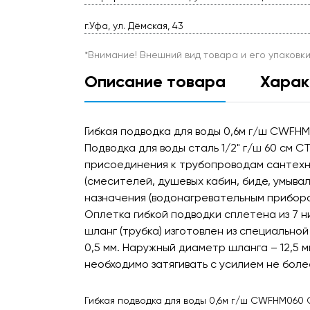
г.Уфа, ул. Дёмская, 43
*Внимание! Внешний вид товара и его упаковк
Описание товара
Харак
Гибкая подводка для воды 0,6м г/ш CWFH
Подводка для воды сталь 1/2" г/ш 60 cм 
присоединения к трубопроводам сантехн
(смесителей, душевых кабин, биде, умывал
назначения (водонагревательным прибора
Оплетка гибкой подводки сплетена из 7 
шланг (трубка) изготовлен из специально
0,5 мм. Наружный диаметр шланга – 12,5 м
необходимо затягивать с усилием не более
Гибкая подводка для воды 0,6м г/ш CWFHM060 