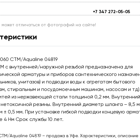
+7 347 272-05-05
и может отличаться от фотографий на сайте!
теристики
M060 СТМ/Aqualine 04819
CTM с внутренней/наружной резьбой предназначена для
ической арматуры и приборов сантехнического назначе
ьников, унитазов) и подводки воды к агрегатам бытового
м, стиральным и посудомоечным машинам, насосам и тд)
нитей из нержавеющей стали толщиной 0,2 мм. Внутренни
й нетоксичной резины. Внутренний диаметр шланга – 8,5 м
м ± 0,5 мм. При установке гибкой подводки концевую арма
 4 Нм Срок службы 10 лет.
СТМ/Aqualine 04819 – продажа в Уфе. Характеристики, описание 