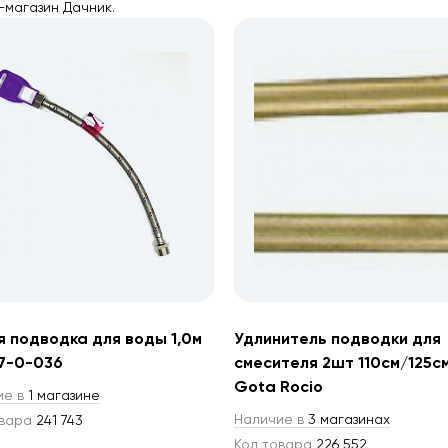
-магазин Дачник.
я подводка для воды 1,0м
Удлинитель подводки для
7-0-036
смесителя 2шт 110см/125с
Gota Rocio
ие в
1 магазине
Наличие в
3 магазинах
овара
241 743
Код товара
226 552