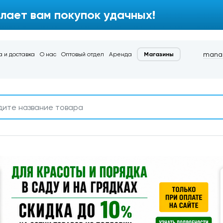
лает вам покупок удачных!
manag
 и доставка
О нас
Оптовый отдел
Аренда
Магазины