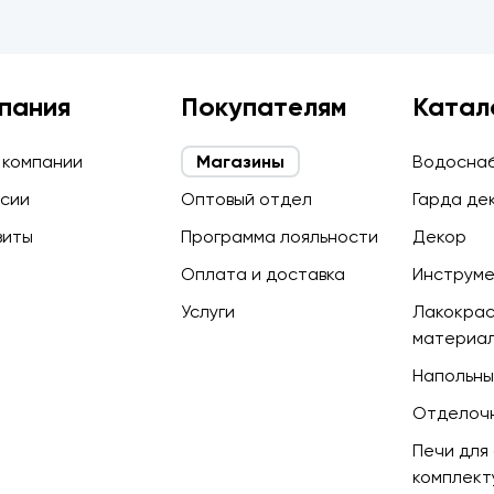
пания
Покупателям
Катал
 компании
Магазины
Водосна
сии
Оптовый отдел
Гарда де
зиты
Программа лояльности
Декор
Оплата и доставка
Инструм
Услуги
Лакокра
материа
Напольны
Отделоч
Печи для 
комплек