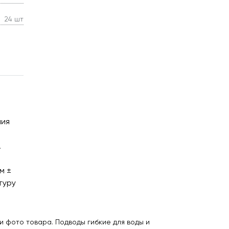
24 шт
ния
.
й
м ±
туру
и фото товара. Подводы гибкие для воды и