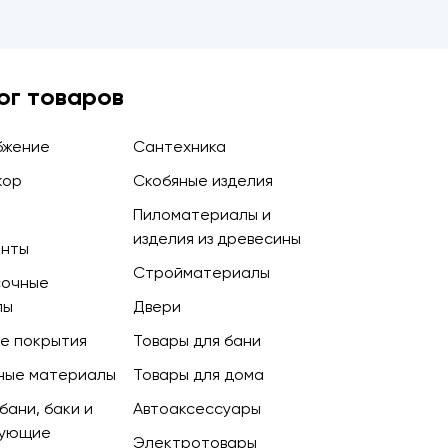
ог товаров
бжение
Сантехника
кор
Скобяные изделия
Пиломатериалы и
изделия из древесины
енты
Стройматериалы
сочные
лы
Двери
е покрытия
Товары для бани
ные материалы
Товары для дома
бани, баки и
Автоаксессуары
тующие
Электротовары