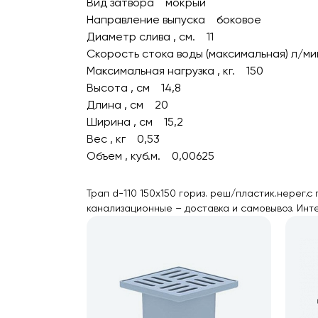
Вид затвора мокрый
Направление выпуска боковое
Диаметр слива , см. 11
Скорость стока воды (максимальная) л/м
Максимальная нагрузка , кг. 150
Высота , см 14,8
Длина , см 20
Ширина , см 15,2
Вес , кг 0,53
Объем , куб.м. 0,00625
Трап d-110 150х150 гориз. реш/пластик.нерег.с
канализационные – доставка и самовывоз. Инт