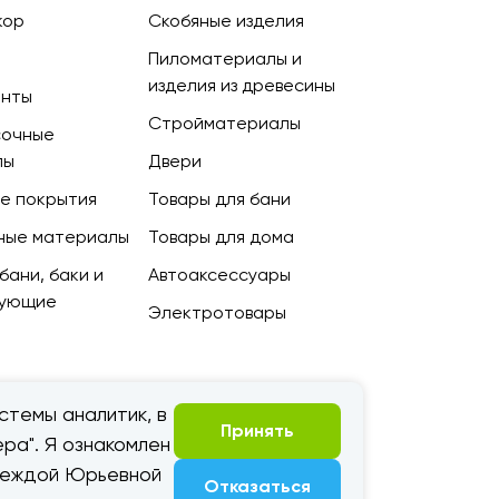
кор
Скобяные изделия
Пиломатериалы и
изделия из древесины
енты
Стройматериалы
сочные
лы
Двери
е покрытия
Товары для бани
ные материалы
Товары для дома
бани, баки и
Автоаксессуары
тующие
Электротовары
стемы аналитик, в
Принять
ра". Я ознакомлен
адеждой Юрьевной
Отказаться