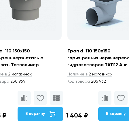
d-110 150х150
Трап d-110 150х150
.реш.нерж.сталь с
гориз.реш.из нерж.нерег.
зат. Татполимер
гидрозатвором TA1112 Ани
ие в
2 магазинах
Наличие в
2 магазинах
овара
230 964
Код товара
205 932
В корзину
В корзину
5 ₽
1 404 ₽