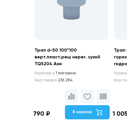
Трап d-50 100*100
Трап 
верт.пласт.реш нерег. сухой
гориз
TQ5204 Ани
гидро
Наличие в
1 магазине
Налич
Код товара
236 284
Код т
В корзину
790 ₽
1 00