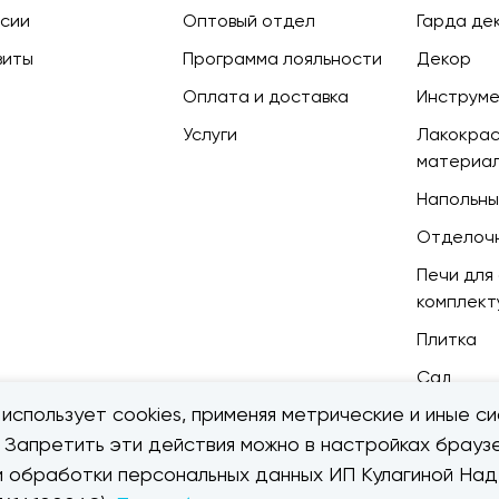
сии
Оптовый отдел
Гарда де
зиты
Программа лояльности
Декор
Оплата и доставка
Инструм
Услуги
Лакокра
материа
Напольны
Отделоч
Печи для 
комплек
Плитка
Сад
использует cookies, применяя метрические и иные си
. Запретить эти действия можно в настройках браузе
ии обработки персональных данных ИП Кулагиной Н