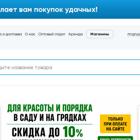
лает вам покупок удачных!
manag
 и доставка
О нас
Оптовый отдел
Аренда
Магазины