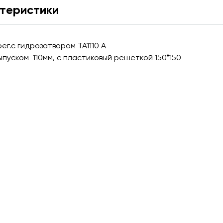
теристики
ег.с гидрозатвором TA1110 А
пуском 110мм, c пластиковый решеткой 150*150