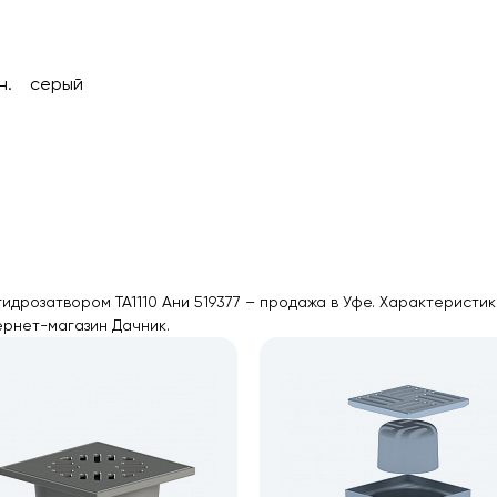
ин. серый
 гидрозатвором TA1110 Ани 519377 – продажа в Уфе. Характеристи
ернет-магазин Дачник.