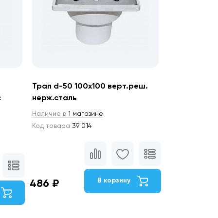
Трап d-50 100х100 верт.реш.
с
нерж.сталь
Наличие в
1 магазине
Код товара
39 014
В корзину
486 ₽