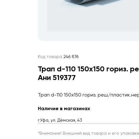
Код товара
246 876
Трап d-110 150х150 гориз. 
Ани 519377
Трап d-110 150х150 гориз. реш/пластик.нер
Наличие в магазинах
г.Уфа, ул. Дёмская, 43
*Внимание! Внешний вид товара и его упаковк