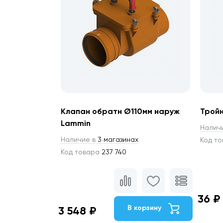
Клапан обратн Ø110мм наруж
Тройн
Lammin
Налич
Наличие в
3 магазинах
Код т
Код товара
237 740
36 ₽
В корзину
3 548 ₽