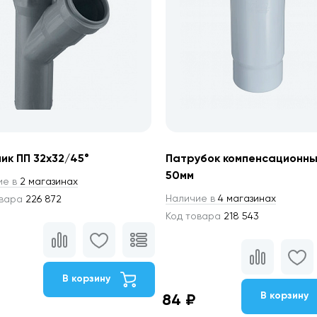
ик ПП 32х32/45°
Патрубок компенсационн
50мм
ие в
2 магазинах
Наличие в
4 магазинах
овара
226 872
Код товара
218 543
В корзину
В корзину
84 ₽