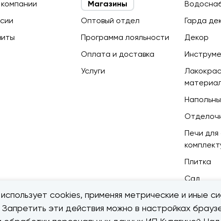
 компании
Магазины
Водосна
сии
Оптовый отдел
Гарда де
зиты
Программа лояльности
Декор
Оплата и доставка
Инструм
Услуги
Лакокра
материа
Напольны
Отделоч
Печи для 
комплек
Плитка
Сад
использует cookies, применяя метрические и иные си
. Запретить эти действия можно в настройках браузе