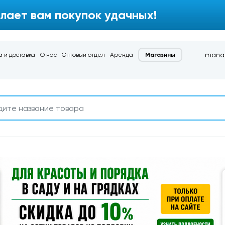
лает вам покупок удачных!
manag
 и доставка
О нас
Оптовый отдел
Аренда
Магазины