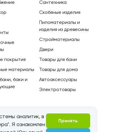
бжение
Сантехника
кор
Скобяные изделия
Пиломатериалы и
изделия из древесины
енты
Стройматериалы
сочные
лы
Двери
е покрытия
Товары для бани
ные материалы
Товары для дома
бани, баки и
Автоаксессуары
тующие
Электротовары
стемы аналитик, в
Принять
ра". Я ознакомлен