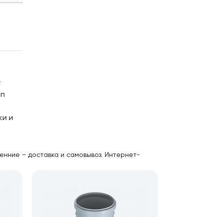
т
ип
ки и
енние – доставка и самовывоз. Интернет-