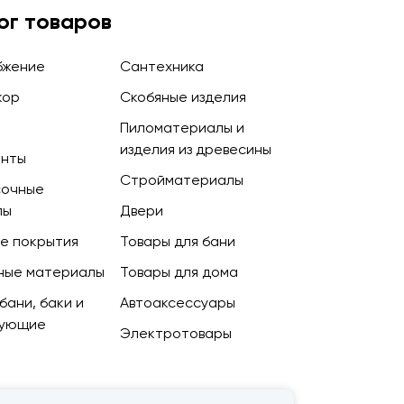
ог товаров
бжение
Сантехника
кор
Скобяные изделия
Пиломатериалы и
изделия из древесины
енты
Стройматериалы
сочные
лы
Двери
е покрытия
Товары для бани
ные материалы
Товары для дома
бани, баки и
Автоаксессуары
тующие
Электротовары