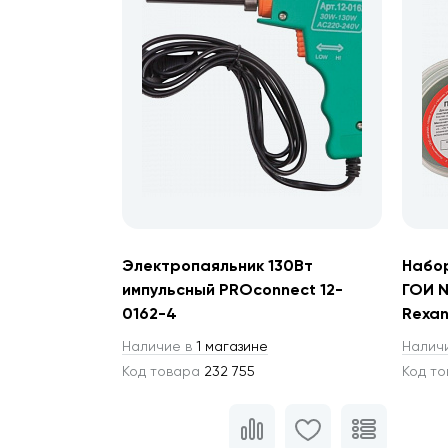
Электропаяльник 130Вт
Набо
импульсный PROconnect 12-
ГОИ №
0162-4
Rexan
Наличие в
1 магазине
Налич
Код товара
232 755
Код т