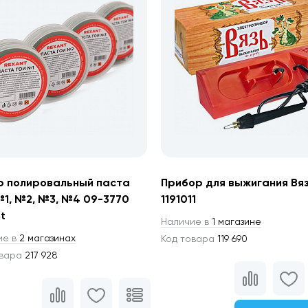
р полировальный паста
Прибор для выжигания Вя
1, №2, №3, №4 09-3770
1191011
t
Наличие в
1 магазине
ие в
2 магазинах
Код товара
119 690
овара
217 928