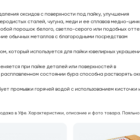
даления оксидов с поверхности под пайку, улучшения
еродистых сталей, чугуна, меди и ее сплавов медно-цин
обой порошок белого, светло-серого или подобных отте
ение обычных металлов с благородными посредствам
м, который используется для пайки ювелирных украшени
няется при пайке деталей или поверхностей в
 В расплавленном состоянии бура способна растворять о
бует промывки горячей водой с использованием кисточки 
родажа в Уфе. Характеристики, описание и фото товара. Паяльн