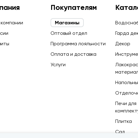
пания
Покупателям
Катал
 компании
Магазины
Водосна
сии
Оптовый отдел
Гарда де
зиты
Программа лояльности
Декор
Оплата и доставка
Инструм
Услуги
Лакокра
материа
Напольны
Отделоч
Печи для 
комплек
Плитка
Сад