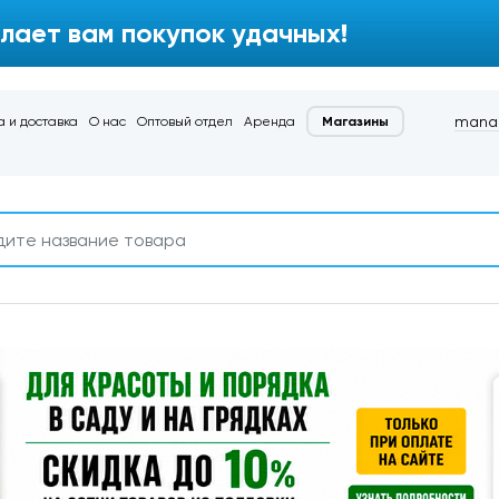
лает вам покупок удачных!
manag
 и доставка
О нас
Оптовый отдел
Аренда
Магазины