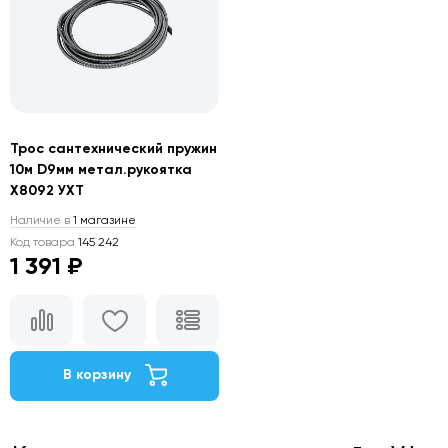
Трос сантехнический пружин
10м D9мм метал.рукоятка
Х8092 УХТ
Наличие в
1 магазине
Код товара
145 242
1 391 ₽
В корзину