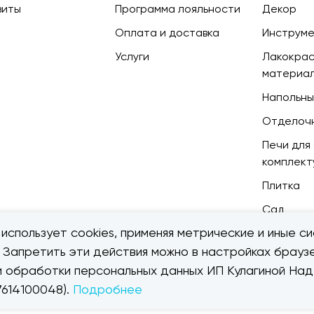
зиты
Программа лояльности
Декор
Оплата и доставка
Инструм
Услуги
Лакокра
материа
Напольны
Отделоч
Печи для 
комплек
Плитка
Сад
использует cookies, применяя метрические и иные си
. Запретить эти действия можно в настройках браузе
ии обработки персональных данных ИП Кулагиной Н
614100048).
Подробнее