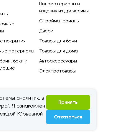
Пиломатериалы и
изделия из древесины
енты
Стройматериалы
сочные
лы
Двери
е покрытия
Товары для бани
ные материалы
Товары для дома
бани, баки и
Автоаксессуары
тующие
Электротовары
стемы аналитик, в
Принять
ра". Я ознакомлен
адеждой Юрьевной
Отказаться