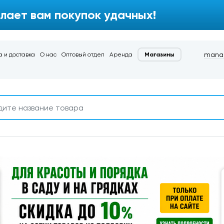
лает вам покупок удачных!
manag
 и доставка
О нас
Оптовый отдел
Аренда
Магазины