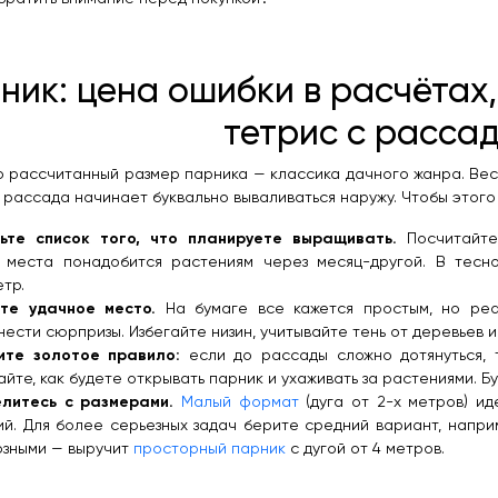
ник: цена ошибки в расчётах, 
тетрис с расса
 рассчитанный размер парника — классика дачного жанра. Весн
 рассада начинает буквально вываливаться наружу. Чтобы этого 
ьте список того, что планируете выращивать.
Посчитайте 
о места понадобится растениям через месяц-другой. В тесн
тр.
те удачное место.
На бумаге все кажется простым, но ре
ести сюрпризы. Избегайте низин, учитывайте тень от деревьев и
ите золотое правило:
если до рассады сложно дотянуться, 
йте, как будете открывать парник и ухаживать за растениями. Б
литесь с размерами.
Малый формат
(дуга от 2-х метров) и
ий. Для более серьезных задач берите средний вариант, напр
озными — выручит
просторный парник
с дугой от 4 метров.