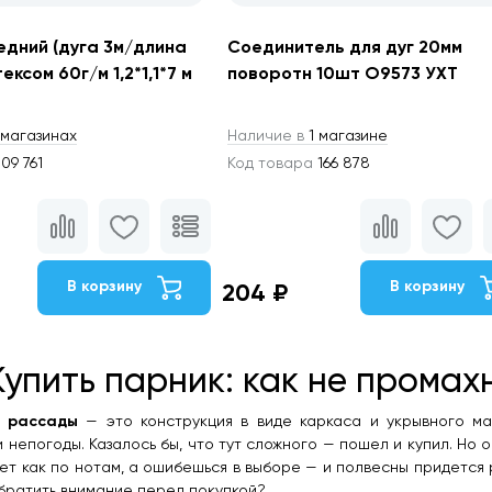
едний (дуга 3м/длина
Соединитель для дуг 20мм
ексом 60г/м 1,2*1,1*7 м
поворотн 10шт О9573 УХТ
магазинах
Наличие в
1 магазине
09 761
Код товара
166 878
В корзину
В корзину
204 ₽
Купить парник: как не промах
я рассады
— это конструкция в виде каркаса и укрывного м
и непогоды. Казалось бы, что тут сложного — пошел и купил. Но
ет как по нотам, а ошибешься в выборе — и полвесны придется р
братить внимание перед покупкой?