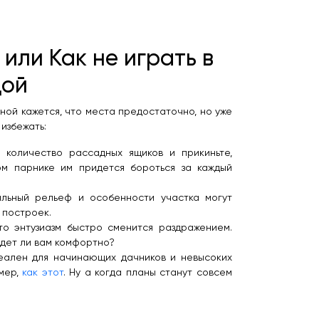
или Как не играть в
дой
ой кажется, что места предостаточно, но уже
избежать:
количество рассадных ящиков и прикиньте,
ом парнике им придется бороться за каждый
альный рельеф и особенности участка могут
 построек.
то энтузиазм быстро сменится раздражением.
удет ли вам комфортно?
деален для начинающих дачников и невысоких
имер,
как этот
. Ну а когда планы станут совсем