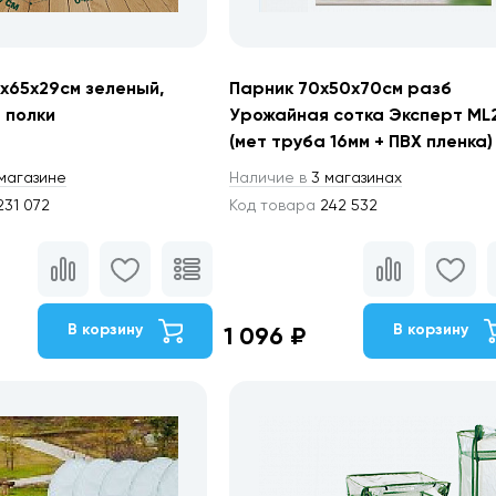
7х65х29см зеленый,
Парник 70х50х70см разб
 полки
Урожайная сотка Эксперт ML
(мет труба 16мм + ПВХ пленка)
магазине
Наличие в
3 магазинах
31 072
Код товара
242 532
В корзину
В корзину
1 096 ₽