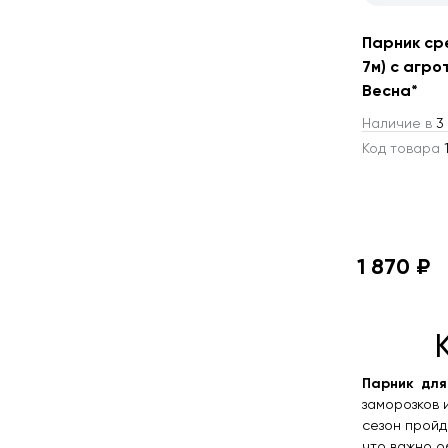
Парник ср
7м) с агрот
Весна*
Наличие в
3 
Код товара
1
1 870 ₽
Парник дл
заморозков 
сезон пройд
что важно о