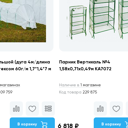
льшой (дуга 4м/длина
Парник Вертикаль №4
ексом 60г/м 1,7*1,4*7 м
1,58х0,71х0,49м КА7072
магазинах
Наличие в
1 магазине
09 759
Код товара
229 875
В корзину
В корзину
6 818 ₽