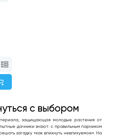
нуться с выбором
атериала, защищающая молодые растения от
 опытные дачники знают: с правильным парником
ешать загадку «как впихнуть невпихуемое». На