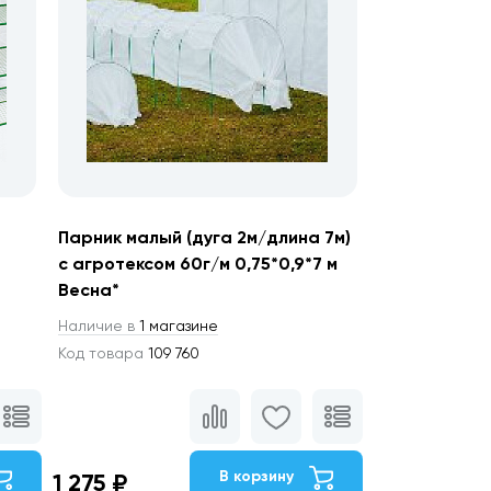
Парник малый (дуга 2м/длина 7м)
с агротексом 60г/м 0,75*0,9*7 м
Весна*
Наличие в
1 магазине
Код товара
109 760
В корзину
1 275 ₽