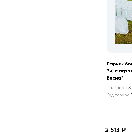
Парник бо
7м) с агрот
Весна*
Наличие в
3 
Код товара
1
2 513 ₽