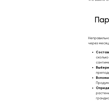
Пар
Неправильно
через месяц
Состав
скольк
сантиме
Выбери
преподн
Вспомн
Продума
Опреде
растен
гранди