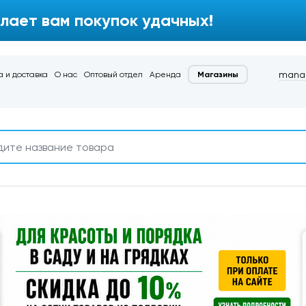
лает вам покупок удачных!
manag
 и доставка
О нас
Оптовый отдел
Аренда
Магазины