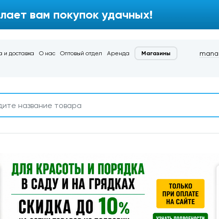
лает вам покупок удачных!
manag
 и доставка
О нас
Оптовый отдел
Аренда
Магазины