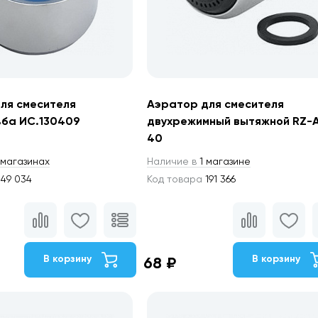
ля смесителя
Аэратор для смесителя
ьба ИС.130409
двухрежимный вытяжной RZ-
40
магазинах
Наличие в
1 магазине
49 034
Код товара
191 366
В корзину
В корзину
68 ₽