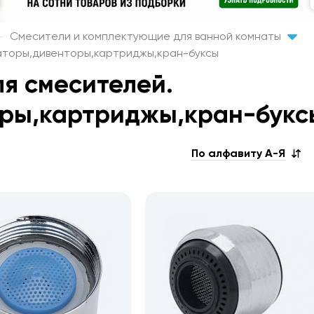
Смесители и комплектующие для ванной комнаты
аторы,дивенторы,картриджы,кран-буксы
я смесителей.
ры,картриджы,кран-букс
По алфавиту А-Я