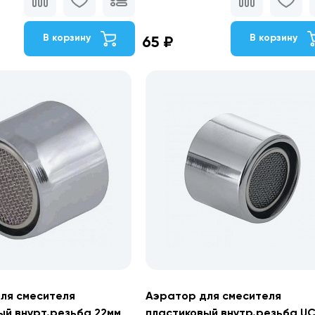
В корзину
В корзину
65 ₽
ля смесителя
Аэратор для смесителя
ый внурт.резьба 22мм
пластиковый внутр.резьба U