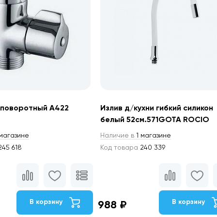
поворотный А422
Излив д/кухни гибкий силикон
белый 52см.571GOTA ROCIO
магазине
Наличие в
1 магазине
45 618
Код товара
240 339
В корзину
В корзину
988 ₽