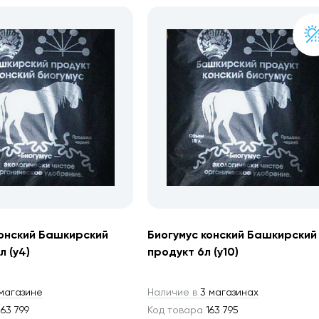
конский Башкирский
Биогумус конский Башкирский
л (у4)
продукт 6л (у10)
магазине
Наличие в
3 магазинах
63 799
Код товара
163 795