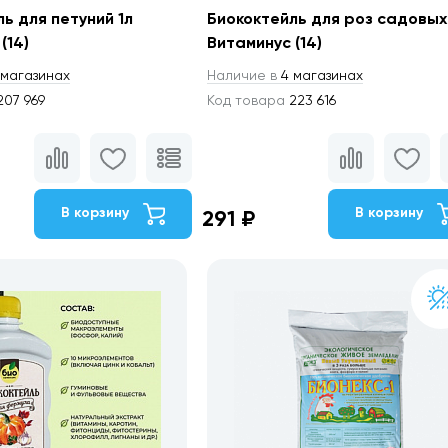
ь для петуний 1л
Биококтейль для роз садовых
(14)
Витаминус (14)
магазинах
Наличие в
4 магазинах
07 969
Код товара
223 616
В корзину
В корзину
291 ₽