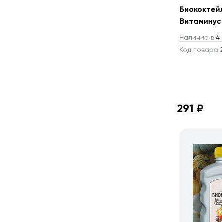
Биококтейл
Витаминус 
Наличие в
4 
Код товара
2
291 ₽