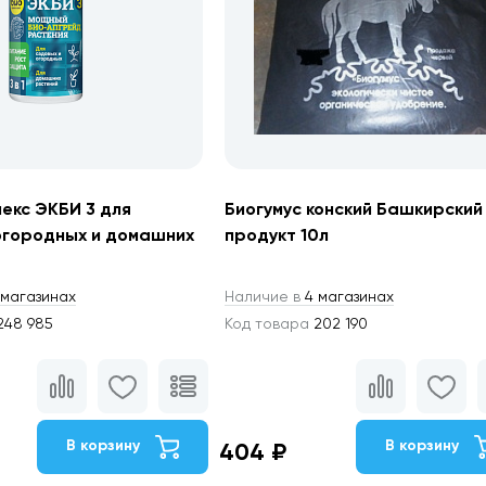
екс ЭКБИ 3 для
Биогумус конский Башкирский
огородных и домашних
продукт 10л
магазинах
Наличие в
4 магазинах
248 985
Код товара
202 190
В корзину
В корзину
404 ₽