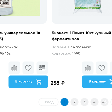
ль универсальное 1л
Бионекс-1 Помет 10кг куриный
5)
ферментиров
магазинах
Наличие в
3 магазинах
96 462
Код товара
1 990
В корзину
В корзину
258 ₽
Назад
1
2
3
4
45