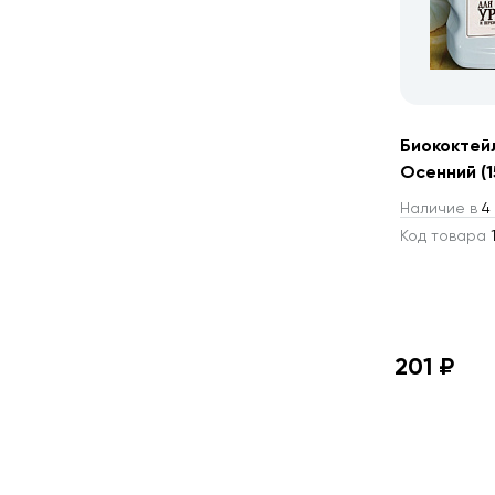
Биококтей
Осенний (1
Наличие в
4 
Код товара
1
201 ₽