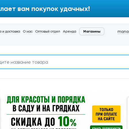
лает вам покупок удачных!
manag
 и доставка
О нас
Оптовый отдел
Аренда
Магазины