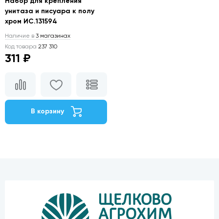
Набор для крепления
унитаза и писуара к полу
хром ИС.131594
Наличие в
3 магазинах
Код товара
237 310
311 ₽
В корзину