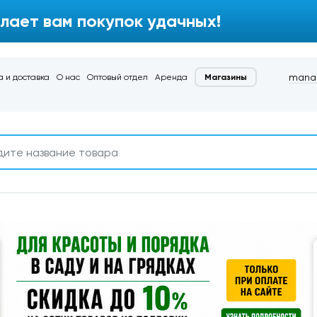
лает вам покупок удачных!
manag
 и доставка
О нас
Оптовый отдел
Аренда
Магазины