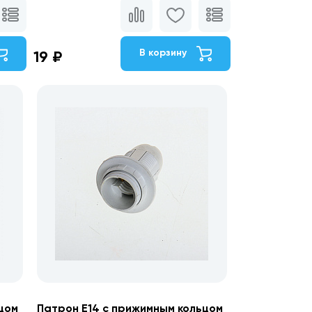
В корзину
19 ₽
цом
Патрон Е14 с прижимным кольцом