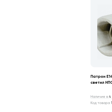
Патрон Е1
светил НП
Наличие в
4 
Код товара
1