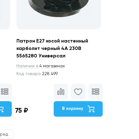
Патрон Е27 косой настенный
карболит черный 4А 230В
5565280 Универсал
Наличие в
4 магазинах
Код товара
228 499
В корзину
75 ₽
ред