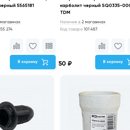
черный 5565181
карболит черный SQ0335-00
л
TDM
магазинах
Наличие в
2 магазинах
55 274
Код товара
101 487
В корзину
В корзину
50 ₽