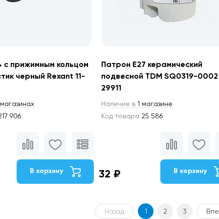
4 с прижимным кольцом
Патрон Е27 керамический
тик черный Rexant 11-
подвесной TDM SQ0319-0002
29911
магазинах
Наличие в
1 магазине
17 906
Код товара
25 586
В корзину
В корзину
32 ₽
Назад
1
2
3
Впе