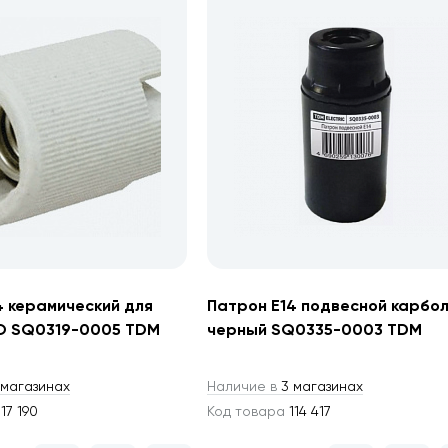
4 керамический для
Патрон Е14 подвесной карбо
О SQ0319-0005 TDM
черный SQ0335-0003 TDM
магазинах
Наличие в
3 магазинах
17 190
Код товара
114 417