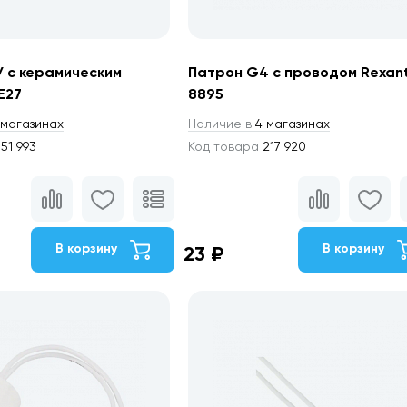
У с керамическим
Патрон G4 с проводом Rexant
Е27
8895
магазинах
Наличие в
4 магазинах
51 993
Код товара
217 920
В корзину
В корзину
23 ₽