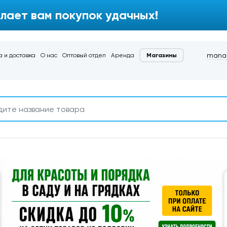
лает вам покупок удачных!
manag
 и доставка
О нас
Оптовый отдел
Аренда
Магазины