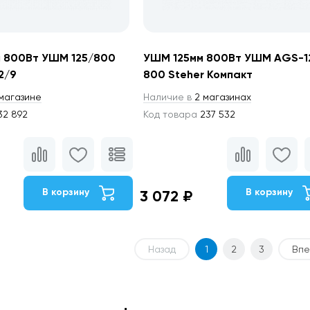
 800Вт УШМ 125/800
УШМ 125мм 800Вт УШМ AGS-1
2/9
800 Steher Компакт
магазине
Наличие в
2 магазинах
2 892
Код товара
237 532
В корзину
В корзину
3 072 ₽
Назад
1
2
3
Впе