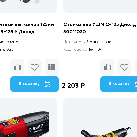
итный вытяжной 125мм
Стойка для УШМ С-125 Диолд
В-125 У Диолд
50011030
магазине
Наличие в
3 магазинах
18 923
Код товара
164 104
В корзину
В корзину
2 203 ₽