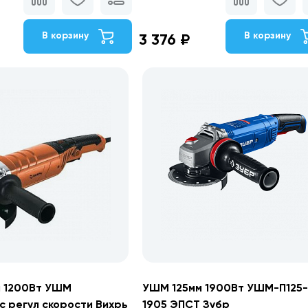
В корзину
В корзину
3 376 ₽
 1200Вт УШМ
УШМ 125мм 1900Вт УШМ-П125
с регул скорости Вихрь
1905 ЭПСТ Зубр