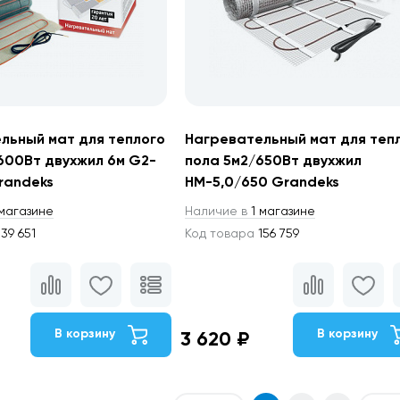
льный мат для теплого
Нагревательный мат для теп
600Вт двухжил 6м G2-
пола 5м2/650Вт двухжил
randeks
НМ-5,0/650 Grandeks
магазине
Наличие в
1 магазине
39 651
Код товара
156 759
В корзину
В корзину
3 620 ₽