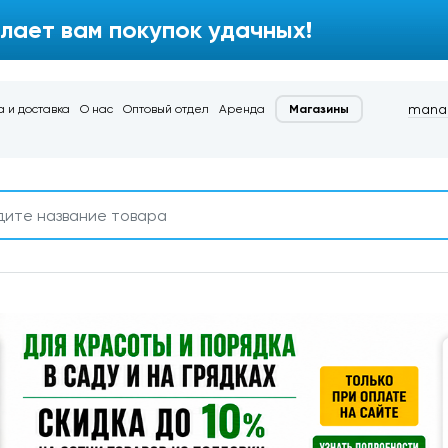
лает вам покупок удачных!
manag
 и доставка
О нас
Оптовый отдел
Аренда
Магазины