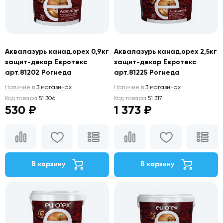
Аквалазурь канад.орех 0,9кг
Аквалазурь канад.орех 2,5кг
защит-декор Евротекс
защит-декор Евротекс
арт.81202 Рогнеда
арт.81225 Рогнеда
Наличие в
3 магазинах
Наличие в
3 магазинах
Код товара
51 306
Код товара
51 317
530 ₽
1 373 ₽
В корзину
В корзину