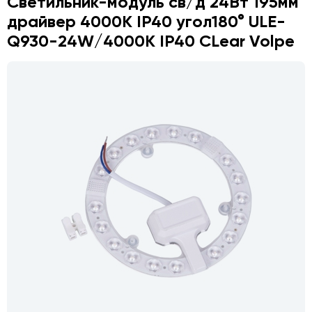
Светильник-модуль св/д 24Вт 195мм
драйвер 4000K IP40 угол180° ULE-
Q930-24W/4000K IP40 CLear Volpe