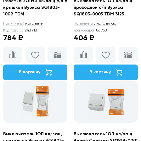
Розетка 2ОП+3 вл/защ с/з с
Выключатель 1ОП вл/защ
крышкой Вуокса SQ1803-
проходной c/п Вуокса
1009 TDM
SQ1803-0005 TDM 3125
Наличие в
1 магазине
Наличие в
3 магазинах
Код товара
243 718
Код товара
186 768
784 ₽
406 ₽
В корзину
В корзину
Выключатель 1ОП вл/защ
Выключатель 1ОП вл/защ
проходной Вуокса SQ1803-
белый Селигер SQ1818-0001