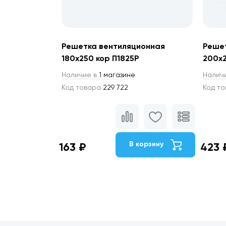
Решетка вентиляционная
Реше
180х250 кор П1825Р
200х
Наличие в
1 магазине
Налич
Код товара
229 722
Код т
В корзину
163 ₽
423 