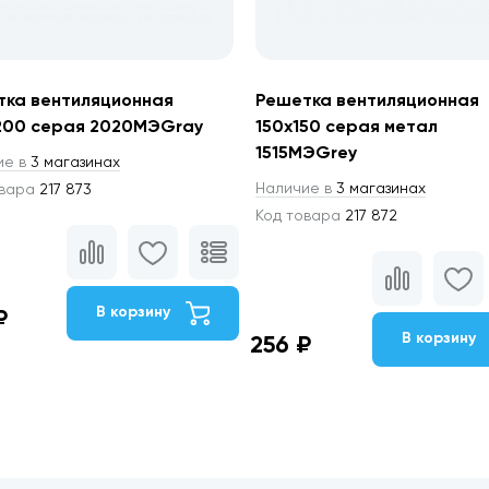
тка вентиляционная
Решетка вентиляционная
200 серая 2020МЭGray
150х150 серая метал
1515МЭGrey
ие в
3 магазинах
Наличие в
3 магазинах
овара
217 873
Код товара
217 872
В корзину
₽
В корзину
256 ₽