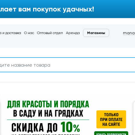
лает вам покупок удачных!
manag
 и доставка
О нас
Оптовый отдел
Аренда
Магазины