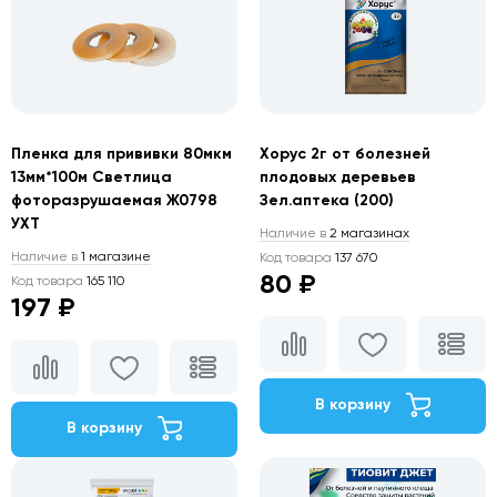
Пленка для прививки 80мкм
Хорус 2г от болезней
13мм*100м Светлица
плодовых деревьев
фоторазрушаемая Ж0798
Зел.аптека (200)
УХТ
Наличие в
2 магазинах
Наличие в
1 магазине
Код товара
137 670
80 ₽
Код товара
165 110
197 ₽
В корзину
В корзину