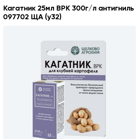
Кагатник 25мл ВРК 300г/л антигниль
097702 ЩА (у32)