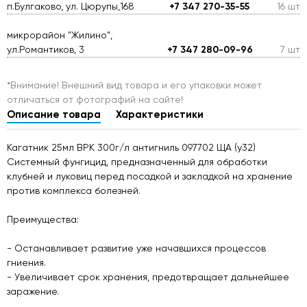
п.Булгаково, ул. Цюрупы,168
+7 347 270-35-55
16 шт
микрорайон "Жилино",
ул.Романтиков, 3
+7 347 280-09-96
7 шт
*Внимание! Внешний вид товара и его упаковки может
отличаться от фотографий на сайте!
Описание товара
Характеристики
Кагатник 25мл ВРК 300г/л антигниль 097702 ЩА (у32)
Системный фунгицид, предназначенный для обработки
клубней и луковиц перед посадкой и закладкой на хранение
против комплекса болезней.
Преимущества:
- Останавливает развитие уже начавшихся процессов
гниения.
- Увеличивает срок хранения, предотвращает дальнейшее
заражение.