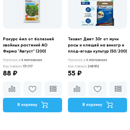
Ракурс 4мл от болезней
Тиовит Джет 30г от мучн
хвойных растений АО
росы и клещей на виногр и
Фирма "Август" (200)
плод-ягодн культур (50/200)
Наличие в
4 магазинах
Наличие в
4 магазинах
Код товара
131 017
Код товара
248 812
88 ₽
55 ₽
В корзину
В корзину