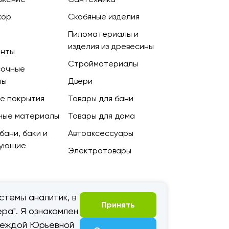
кор
Скобяные изделия
Пиломатериалы и
изделия из древесины
енты
Стройматериалы
сочные
лы
Двери
е покрытия
Товары для бани
ные материалы
Товары для дома
бани, баки и
Автоаксессуары
тующие
Электротовары
стемы аналитик, в
Принять
ра". Я ознакомлен
адеждой Юрьевной