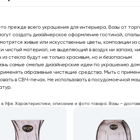
 это прежде всего украшения для интерьера. Вазы от тор
могут создать дизайнерское оформление гостиной, спаль
смотрятся живые или искусственные цветы, композиции из 
ки чистый материал, не выделяющий в воздух ни запаха, н
 из стекла будут не только красивым, но и безопасным
изнь самые смелые дизайнерские идеи по украшению дом
применять абразивные чистящие средства. Мыть с приме
овать в СВЧ-печах. Не использовать в посудомоечной ма
атур.
а в Уфе. Характеристики, описание и фото товара. Вазы – достав