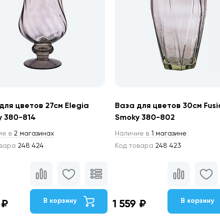
для цветов 27см Elegia
Ваза для цветов 30см Fusi
 380-814
Smoky 380-802
ие в
2 магазинах
Наличие в
1 магазине
овара
248 424
Код товара
248 423
В корзину
В корзину
 ₽
1 559 ₽