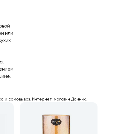
говой
ни или
сухих
и
а!
нением
шине.
ка и самовывоз. Интернет-магазин Дачник.