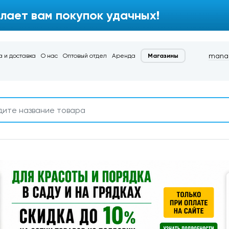
лает вам покупок удачных!
manag
 и доставка
О нас
Оптовый отдел
Аренда
Магазины