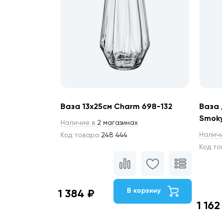
Ваза 13х25см Charm 698-132
Ваза 
Smoky
Наличие в
2 магазинах
Налич
Код товара
248 444
Код т
В корзину
1 384 ₽
1 162