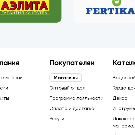
пания
Покупателям
Катал
 компании
Магазины
Водосна
сии
Оптовый отдел
Гарда де
зиты
Программа лояльности
Декор
Оплата и доставка
Инструм
Услуги
Лакокра
материа