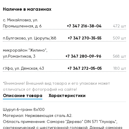
Наличие в магазинах
с. Михайловка, ул.
Промышленная, д. 6
+7 347 216-38-04
472 шт
п.Булгаково, ул. Цюрупы,168
+7 347 270-35-55
509 шт
микрорайон "Жилино",
ул.Романтиков, 3
+7 347 280-09-96
568 шт
г.Уфа, ул. Дёмская, 43
+7 347 272-05-05
180 шт
*Внимание! Внешний вид товара и его упаковки может
отличаться от фотографий на сайте!
Описание товара
Характеристики
Шуруп 6-гранн 8х100
Материал: Нержавеющая сталь A2.
Область применения: Саморез "Дерево" DIN 571 "Глухарь",
сантехнический с шестигранной головкой. Данный саморез