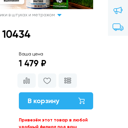
ики в штуках и метражом
 10434
Ваша цена
1 479 ₽
В корзину
Привезём этот товар в любой
удобный филиал под ваш