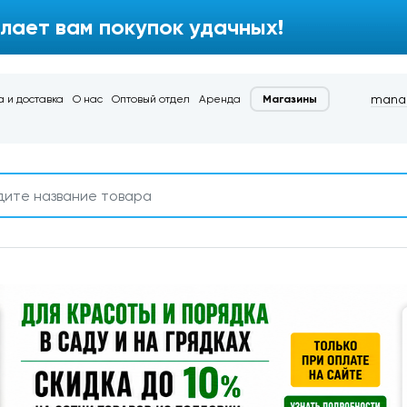
лает вам покупок удачных!
manag
 и доставка
О нас
Оптовый отдел
Аренда
Магазины