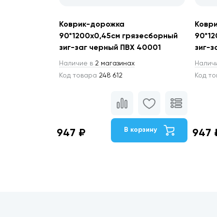
Коврик-дорожка
Ковр
90*1200х0,45см грязесборный
90*12
зиг-заг черный ПВХ 40001
зиг-з
Наличие в
2 магазинах
Налич
Код товара
248 612
Код т
В корзину
947 ₽
947 