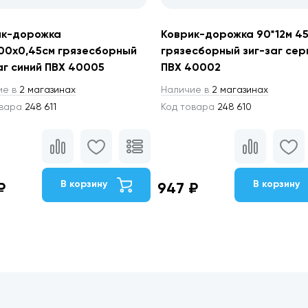
ик-дорожка
Коврик-дорожка 90*12м 4
00х0,45см грязесборный
грязесборный зиг-заг се
аг синий ПВХ 40005
ПВХ 40002
ие в
2 магазинах
Наличие в
2 магазинах
овара
248 611
Код товара
248 610
В корзину
В корзину
₽
947 ₽